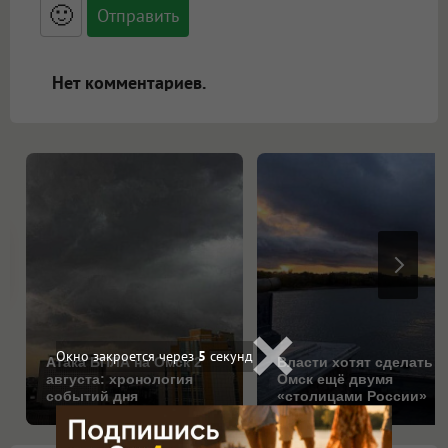
<blockquote>, <code> экранирует HTML,
🙂
адреса URL автоматически становятся
ссылками, и [img]адрес[/img] будет
открываться в новой вкладке.
Нет комментариев.
Окно закроется через
3
секунд
Атака БПЛА на Омск 2
Власти хотят сделать
августа: хронология
Омск ещё двумя
событий дня
«столицами России»