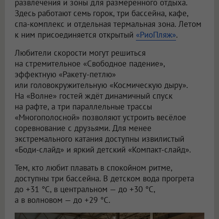
развлечения и зоны для размеренного отдыха.
Здесь работают семь горок, три бассейна, кафе,
спа-комплекс и отдельная термальная зона. Летом
к ним присоединяется открытый
«РиоПляж»
.
Любители скорости могут решиться
на стремительное «Свободное падение»,
эффектную «Ракету-петлю»
или головокружительную «Космическую дыру».
На «Волне» гостей ждёт динамичный спуск
на рафте, а три параллельные трассы
«Многополосной» позволяют устроить весёлое
соревнование с друзьями. Для менее
экстремального катания доступны извилистый
«Боди-слайд» и яркий детский «Компакт-слайд».
Тем, кто любит плавать в спокойном ритме,
доступны три бассейна. В детском вода прогрета
до +31 °C, в центральном — до +30 °C,
а в волновом — до +29 °C.