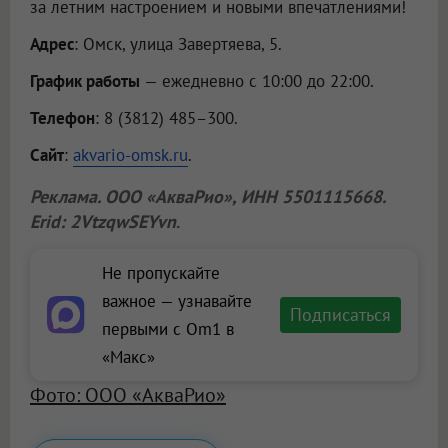
за летним настроением и новыми впечатлениями!
Адрес
: Омск, улица Завертяева, 5.
График работы
— ежедневно с 10:00 до 22:00.
Телефон
: 8 (3812) 485–300.
Сайт
:
akvario-omsk.ru
.
Реклама.
ООО «АкваРио»
, ИНН 5501115668.
Erid: 2VtzqwSEYvn
.
Не пропускайте
важное — узнавайте
Подписаться
первыми с Om1 в
«Макс»
Фото: ООО «АкваРио»