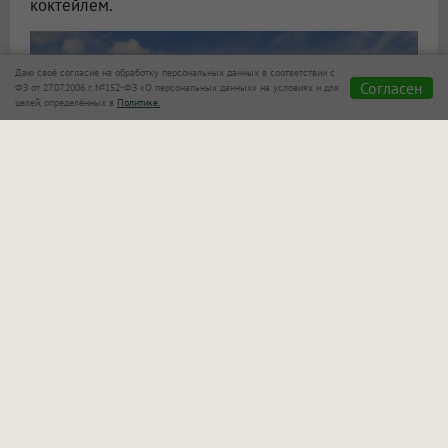
коктейлем.
Даю своё согласие на обработку персональных данных в соответствии с
Согласен
ФЗ от 27.07.2006 г. №152-ФЗ «О персональных данных» на условиях и для
целей, определённых в
Политике.
«Сказка»
также позаботилась о семьях с детьми!
Для маленьких гостей оборудован отдельный
бассейн, который находится в поле зрения
родителей. Взрослые могут спокойно отдыхать
рядом и следить за играми своих малышей.