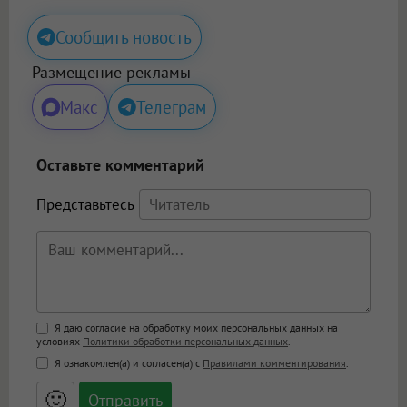
Сообщить новость
Размещение рекламы
Макс
Телеграм
Оставьте комментарий
Представьтесь
Поддержка HTML
Я даю согласие на обработку моих персональных данных на
условиях
Политики обработки персональных данных
.
<b>, <strong>, <u>, <i>, <em>, <s>, <big>,
Я ознакомлен(а) и согласен(а) с
Правилами комментирования
.
<small>, <sup>, <sub>, <pre>, <ul>, <ol>, <li>,
<blockquote>, <code> экранирует HTML,
🙂
адреса URL автоматически становятся