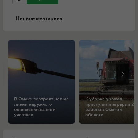
ссылками, и [img]адрес[/img] будет
открываться в новой вкладке.
Нет комментариев.
В Омске построят новые
К уборке урожая
линии наружного
приступили аграрии 25
освещения на пяти
районов Омской
участках
области