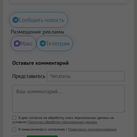
Сообщить новость
Размещение рекламы
Макс
Телеграм
Оставьте комментарий
Представьтесь
Поддержка HTML
Я даю согласие на обработку моих персональных данных на
условиях
Политики обработки персональных данных
.
<b>, <strong>, <u>, <i>, <em>, <s>, <big>,
Я ознакомлен(а) и согласен(а) с
Правилами комментирования
.
<small>, <sup>, <sub>, <pre>, <ul>, <ol>, <li>,