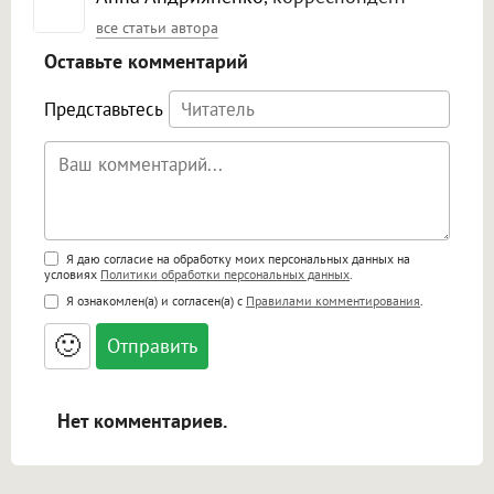
все статьи автора
Оставьте комментарий
Представьтесь
Поддержка HTML
Я даю согласие на обработку моих персональных данных на
условиях
Политики обработки персональных данных
.
<b>, <strong>, <u>, <i>, <em>, <s>, <big>,
Я ознакомлен(а) и согласен(а) с
Правилами комментирования
.
<small>, <sup>, <sub>, <pre>, <ul>, <ol>, <li>,
<blockquote>, <code> экранирует HTML,
🙂
адреса URL автоматически становятся
ссылками, и [img]адрес[/img] будет
открываться в новой вкладке.
Нет комментариев.