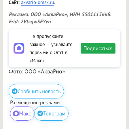
Сайт
:
akvario-omsk.ru
.
Реклама.
ООО «АкваРио»
, ИНН 5501115668.
Erid: 2VtzqwSEYvn
.
Не пропускайте
важное — узнавайте
Подписаться
первыми с Om1 в
«Макс»
Фото: ООО «АкваРио»
Сообщить новость
Размещение рекламы
Макс
Телеграм