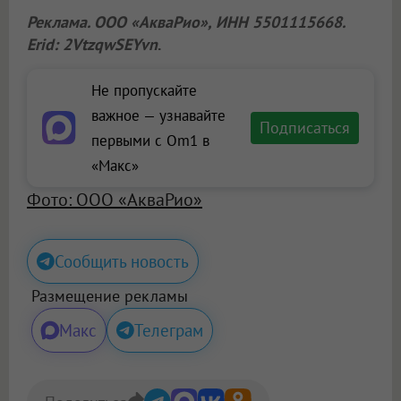
Реклама.
ООО «АкваРио»
, ИНН 5501115668.
Erid: 2VtzqwSEYvn
.
Не пропускайте
важное — узнавайте
Подписаться
первыми с Om1 в
«Макс»
Фото: ООО «АкваРио»
Сообщить новость
Размещение рекламы
Макс
Телеграм