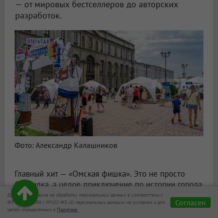
— от мировых бестселлеров до авторских
разработок.
Фото: Александр Калашников
Главный хит — «Омская фишка». Это не просто
бродилка, а целое приключение по истории города.
Можно было встать прямо на игровое поле
Даю своё согласие на обработку персональных данных в соответствии с
Согласен
ФЗ от 27.07.2006 г. №152-ФЗ «О персональных данных» на условиях и для
размером 5 на 5 метров и шагать по маршруту,
целей, определённых в
Политике.
узнавая новые факты об Омске. А если захотелось