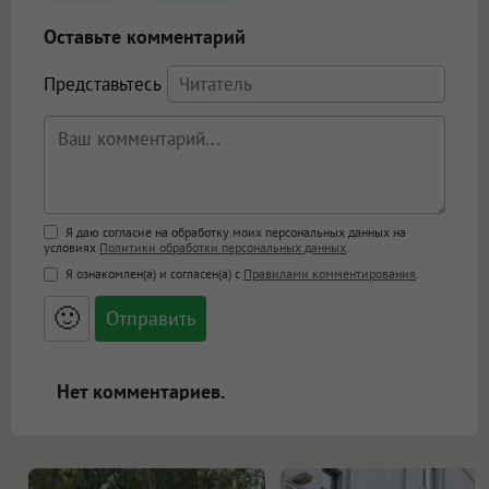
Оставьте комментарий
Представьтесь
Поддержка HTML
Я даю согласие на обработку моих персональных данных на
условиях
Политики обработки персональных данных
.
<b>, <strong>, <u>, <i>, <em>, <s>, <big>,
Я ознакомлен(а) и согласен(а) с
Правилами комментирования
.
<small>, <sup>, <sub>, <pre>, <ul>, <ol>, <li>,
<blockquote>, <code> экранирует HTML,
🙂
адреса URL автоматически становятся
ссылками, и [img]адрес[/img] будет
открываться в новой вкладке.
Нет комментариев.