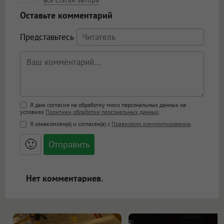
Оставьте комментарий
Представьтесь
Поддержка HTML
Я даю согласие на обработку моих персональных данных на
условиях
Политики обработки персональных данных
.
<b>, <strong>, <u>, <i>, <em>, <s>, <big>,
Я ознакомлен(а) и согласен(а) с
Правилами комментирования
.
<small>, <sup>, <sub>, <pre>, <ul>, <ol>, <li>,
<blockquote>, <code> экранирует HTML,
🙂
адреса URL автоматически становятся
ссылками, и [img]адрес[/img] будет
открываться в новой вкладке.
Нет комментариев.