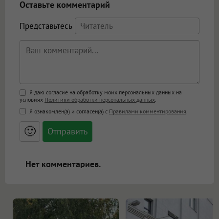
Оставьте комментарий
Представьтесь
Поддержка HTML
Я даю согласие на обработку моих персональных данных на
условиях
Политики обработки персональных данных
.
<b>, <strong>, <u>, <i>, <em>, <s>, <big>,
Я ознакомлен(а) и согласен(а) с
Правилами комментирования
.
<small>, <sup>, <sub>, <pre>, <ul>, <ol>, <li>,
<blockquote>, <code> экранирует HTML,
🙂
адреса URL автоматически становятся
ссылками, и [img]адрес[/img] будет
открываться в новой вкладке.
Нет комментариев.