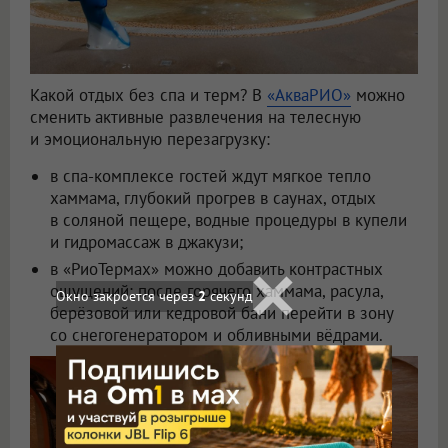
Какой отдых без спа и терм? В
«АкваРИО»
можно
сменить активные развлечения на телесную
и эмоциональную перезагрузку:
в спа-комплексе гостей ждут мягкое тепло
хаммама, глубокий прогрев в саунах, отдых
в соляной пещере, водные процедуры в купели
и гидромассаж в джакузи;
в «РиоТермах» можно добавить контрастных
ощущений: после горячего хаммама, расула,
берёзовой или кедровой бани перейти в зону
со снегогенератором и обливными вёдрами.