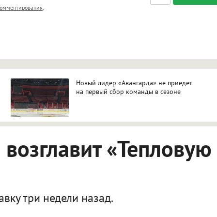
, <big>, <small>, <sup>, <sub>, <pre>, <ul>, <ol>, <li>,
омментирования
.
ет HTML, адреса URL автоматически становятся ссылками, и
ться в новой вкладке.
Новый лидер «Авангарда» не приедет
на первый сбор команды в сезоне
о возглавит «Тепловую
вку три недели назад.