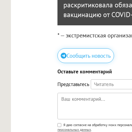
раскритиковала обяз
вакцинацию от COVID
* — экстремистская организ
Сообщить новость
Оставьте комментарий
Представьтесь
Поддержка HTML
Я даю согласие на обработку моих персона
персональных данных
.