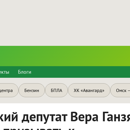
екты
Блоги
центра
Бензин
БПЛА
ХК «Авангард»
Омск —
ий депутат Вера Ганз