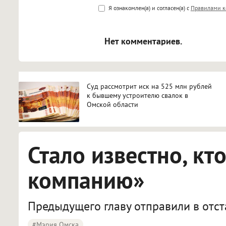
<b>, <strong>, <u>, <i>, <em>, <s>
Я ознакомлен(а) и согласен(а) с
Правилами к
<blockquote>, <code> экраниру
[img]адрес[/img] будет открыва
Нет комментариев.
Суд рассмотрит иск на 525 млн рублей
к бывшему устроителю свалок в
Омской области
Стало известно, кт
компанию»
Предыдущего главу отправили в отста
#мэрия Омска