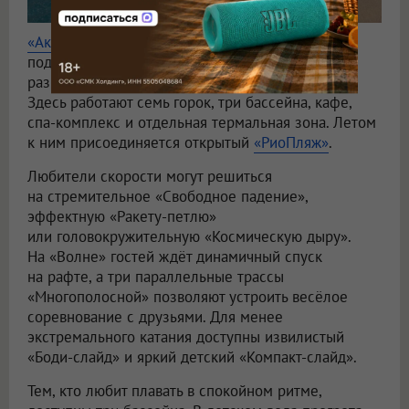
«АкваРИО»
— водный комплекс в Омске, где
под одной крышей объединили активные
развлечения и зоны для размеренного отдыха.
Здесь работают семь горок, три бассейна, кафе,
спа-комплекс и отдельная термальная зона. Летом
к ним присоединяется открытый
«РиоПляж»
.
Любители скорости могут решиться
на стремительное «Свободное падение»,
эффектную «Ракету-петлю»
или головокружительную «Космическую дыру».
На «Волне» гостей ждёт динамичный спуск
на рафте, а три параллельные трассы
«Многополосной» позволяют устроить весёлое
соревнование с друзьями. Для менее
экстремального катания доступны извилистый
«Боди-слайд» и яркий детский «Компакт-слайд».
Тем, кто любит плавать в спокойном ритме,