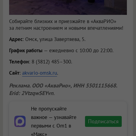
Собирайте близких и приезжайте в «АкваРИО»
за летним настроением и новыми впечатлениями!
Адрес
: Омск, улица Завертяева, 5.
График работы
— ежедневно с 10:00 до 22:00.
Телефон
: 8 (3812) 485–300.
Сайт
:
akvario-omsk.ru
.
Реклама.
ООО «АкваРио»
, ИНН 5501115668.
Erid: 2VtzqwSEYvn
.
Не пропускайте
важное — узнавайте
Подписаться
первыми с Om1 в
«Макс»