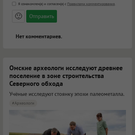
<b>, <strong>, <u>, <i>, <em>, <s>, <big>,
Я ознакомлен(а) и согласен(а) с
Правилами комментирования
.
<small>, <sup>, <sub>, <pre>, <ul>, <ol>, <li>,
<blockquote>, <code> экранирует HTML,
🙂
адреса URL автоматически становятся
ссылками, и [img]адрес[/img] будет
открываться в новой вкладке.
Нет комментариев.
Омские археологи исследуют древнее
поселение в зоне строительства
Северного обхода
Учёные исследуют стоянку эпохи палеометалла.
#археологи
Омские археологи исследуют древнее поселение около Северного обхода