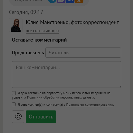
Сегодня, 09:17
Юлия Майстренко
, фотокорреспондент
все статьи автора
Оставьте комментарий
Представьтесь
Поддержка HTML
Я даю согласие на обработку моих персональных данных на
условиях
Политики обработки персональных данных
.
<b>, <strong>, <u>, <i>, <em>, <s>, <big>,
Я ознакомлен(а) и согласен(а) с
Правилами комментирования
.
<small>, <sup>, <sub>, <pre>, <ul>, <ol>, <li>,
<blockquote>, <code> экранирует HTML,
🙂
адреса URL автоматически становятся
ссылками, и [img]адрес[/img] будет
открываться в новой вкладке.