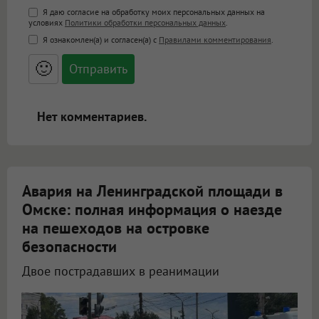
Поддержка HTML
Я даю согласие на обработку моих персональных данных на
условиях
Политики обработки персональных данных
.
<b>, <strong>, <u>, <i>, <em>, <s>, <big>,
Я ознакомлен(а) и согласен(а) с
Правилами комментирования
.
<small>, <sup>, <sub>, <pre>, <ul>, <ol>, <li>,
<blockquote>, <code> экранирует HTML,
🙂
адреса URL автоматически становятся
ссылками, и [img]адрес[/img] будет
открываться в новой вкладке.
Нет комментариев.
Авария на Ленинградской площади в
Омске: полная информация о наезде
на пешеходов на островке
безопасности
Двое пострадавших в реанимации
Подробности ДТП на Ленинградской площади в Омске: что известно на данный момент