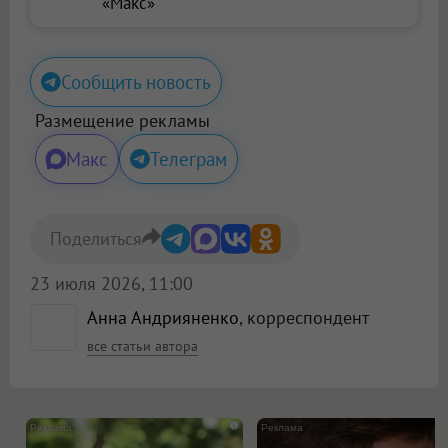
«Макс»
Сообщить новость
Размещение рекламы
Макс
Телеграм
Поделиться
23 июля 2026, 11:00
Анна Андрияненко
, корреспондент
все статьи автора
i