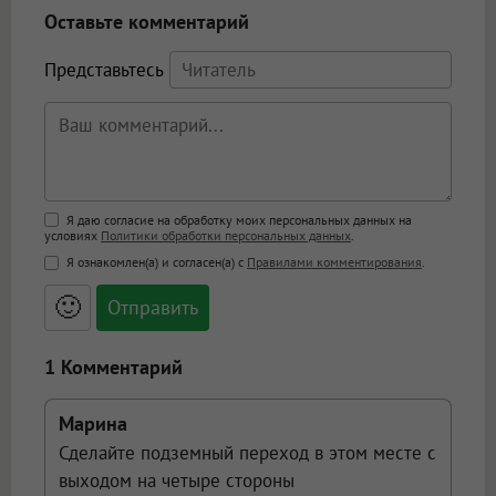
Оставьте комментарий
Представьтесь
Поддержка HTML
Я даю согласие на обработку моих персональных данных на
условиях
Политики обработки персональных данных
.
<b>, <strong>, <u>, <i>, <em>, <s>, <big>,
Я ознакомлен(а) и согласен(а) с
Правилами комментирования
.
<small>, <sup>, <sub>, <pre>, <ul>, <ol>, <li>,
<blockquote>, <code> экранирует HTML,
🙂
адреса URL автоматически становятся
ссылками, и [img]адрес[/img] будет
открываться в новой вкладке.
1 Комментарий
Марина
Сделайте подземный переход в этом месте с
выходом на четыре стороны