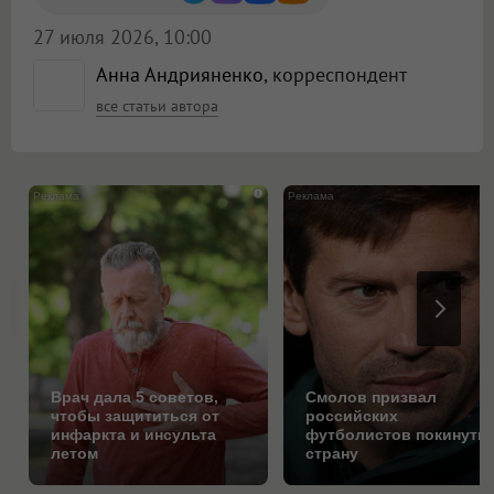
27 июля 2026, 10:00
Анна Андрияненко
, корреспондент
все статьи автора
i
Врач дала 5 советов,
Смолов призвал
чтобы защититься от
российских
инфаркта и инсульта
футболистов покинуть
летом
страну