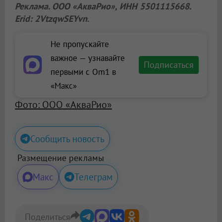
Реклама.
ООО «АкваРио»
, ИНН 5501115668.
Erid: 2VtzqwSEYvn
.
Не пропускайте
важное — узнавайте
Подписаться
первыми с Om1 в
«Макс»
Фото: ООО «АкваРио»
Сообщить новость
Размещение рекламы
Макс
Телеграм
Поделиться