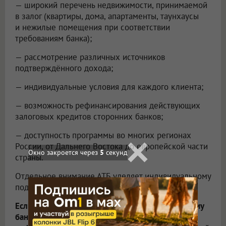
— широкий перечень недвижимости, принимаемой
в залог (квартиры, дома, апартаменты, таунхаусы
и нежилые помещения при соответствии
требованиям банка);
— рассмотрение различных источников
подтверждённого дохода;
— индивидуальные условия для каждого клиента;
— возможность рефинансирования действующих
залоговых кредитов сторонних банков;
— доступность программы во многих регионах
России, от Дальнего Востока до европейской части
Окно закроется через
3
секунд
страны.
Отдельное внимание АТБ уделяет индивидуальному
подходу к клиентам.
Если недвижимость уже передана в залог другому
банку, АТБ может рассмотреть её