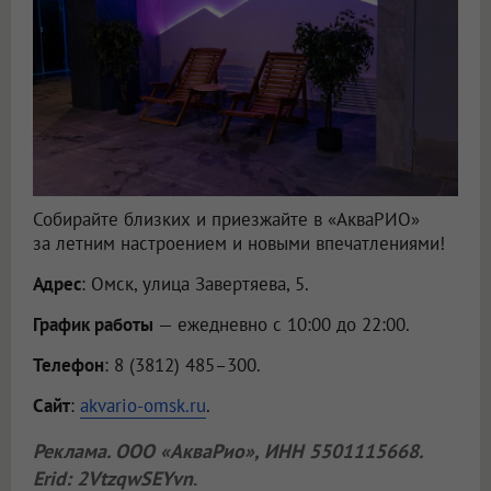
Собирайте близких и приезжайте в «АкваРИО»
за летним настроением и новыми впечатлениями!
Адрес
: Омск, улица Завертяева, 5.
График работы
— ежедневно с 10:00 до 22:00.
Телефон
: 8 (3812) 485–300.
Сайт
:
akvario-omsk.ru
.
Реклама.
ООО «АкваРио»
, ИНН 5501115668.
Erid: 2VtzqwSEYvn
.