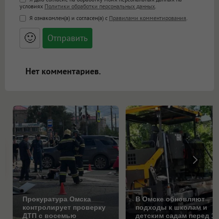
Поддержка HTML
условиях
Политики обработки персональных данных
.
<b>, <strong>, <u>, <i>, <em>, <s>, <big>,
Я ознакомлен(а) и согласен(а) с
Правилами комментирования
.
<small>, <sup>, <sub>, <pre>, <ul>, <ol>, <li>,
<blockquote>, <code> экранирует HTML,
🙂
адреса URL автоматически становятся
ссылками, и [img]адрес[/img] будет
открываться в новой вкладке.
Нет комментариев.
Прокуратура Омска
В Омске обновляют
контролирует проверку
подходы к школам и
ДТП с восемью
детским садам перед 1