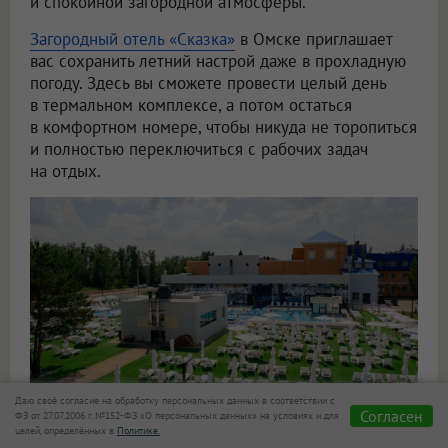
и спокойной загородной атмосферы.
Загородный отель «Сказка»
в Омске приглашает
вас сохранить летний настрой даже в прохладную
погоду. Здесь вы сможете провести целый день
в термальном комплексе, а потом остаться
в комфортном номере, чтобы никуда не торопиться
и полностью переключиться с рабочих задач
на отдых.
Даю своё согласие на обработку персональных данных в соответствии с
Согласен
ФЗ от 27.07.2006 г. №152-ФЗ «О персональных данных» на условиях и для
целей, определённых в
Политике.