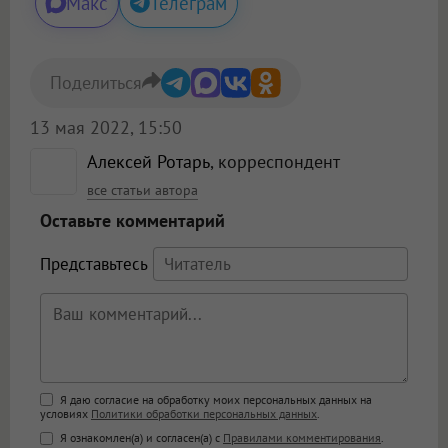
Макс
Телеграм
Поделиться
13 мая 2022, 15:50
Алексей Ротарь
, корреспондент
все статьи автора
Оставьте комментарий
Представьтесь
Поддержка HTML
Я даю согласие на обработку моих персональных данных на
условиях
Политики обработки персональных данных
.
<b>, <strong>, <u>, <i>, <em>, <s>, <big>,
Я ознакомлен(а) и согласен(а) с
Правилами комментирования
.