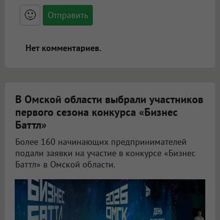
<small>, <sup>, <sub>, <pre>, <ul>, <ol>, <li>,
<blockquote>, <code> экранирует HTML,
🙂
адреса URL автоматически становятся
ссылками, и [img]адрес[/img] будет
открываться в новой вкладке.
Нет комментариев.
В Омской области выбрали участников
первого сезона конкурса «Бизнес
Баттл»
Более 160 начинающих предпринимателей
подали заявки на участие в конкурсе «Бизнес
Баттл» в Омской области.