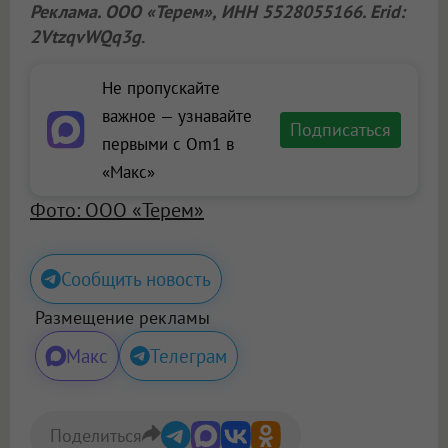
Реклама.
ООО «Терем»
, ИНН 5528055166. Erid:
2VtzqvWQq3g
.
Не пропускайте
важное — узнавайте
Подписаться
первыми с Om1 в
«Макс»
Фото: ООО «Терем»
Сообщить новость
Размещение рекламы
Макс
Телеграм
Поделиться