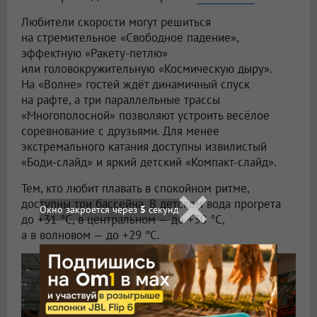
Любители скорости могут решиться
на стремительное «Свободное падение»,
эффектную «Ракету-петлю»
или головокружительную «Космическую дыру».
На «Волне» гостей ждёт динамичный спуск
на рафте, а три параллельные трассы
«Многополосной» позволяют устроить весёлое
соревнование с друзьями. Для менее
экстремального катания доступны извилистый
«Боди-слайд» и яркий детский «Компакт-слайд».
Тем, кто любит плавать в спокойном ритме,
доступны три бассейна. В детском вода прогрета
Окно закроется через
2
секунд
до +31 °C, в центральном — до +30 °C,
а в волновом — до +29 °C.