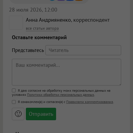
28 июля 2026, 12:00
Анна Андрияненко
, корреспондент
все статьи автора
Оставьте комментарий
Представьтесь
Поддержка HTML
Я даю согласие на обработку моих персональных данных на
условиях
Политики обработки персональных данных
.
<b>, <strong>, <u>, <i>, <em>, <s>, <big>,
Я ознакомлен(а) и согласен(а) с
Правилами комментирования
.
<small>, <sup>, <sub>, <pre>, <ul>, <ol>, <li>,
<blockquote>, <code> экранирует HTML,
🙂
адреса URL автоматически становятся
ссылками, и [img]адрес[/img] будет
открываться в новой вкладке.