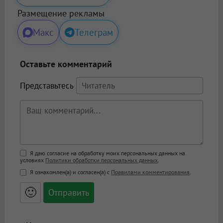
Размещение рекламы
Макс
Телеграм
Оставьте комментарий
Представьтесь
Поддержка HTML
Я даю согласие на обработку моих персональных данных на
условиях
Политики обработки персональных данных
.
<b>, <strong>, <u>, <i>, <em>, <s>, <big>,
Я ознакомлен(а) и согласен(а) с
Правилами комментирования
.
<small>, <sup>, <sub>, <pre>, <ul>, <ol>, <li>,
<blockquote>, <code> экранирует HTML,
🙂
адреса URL автоматически становятся
ссылками, и [img]адрес[/img] будет
открываться в новой вкладке.