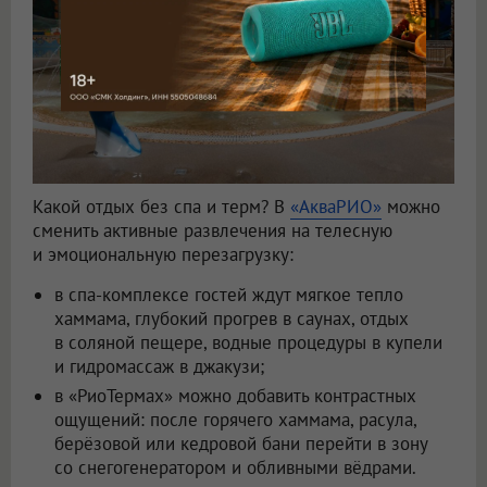
Какой отдых без спа и терм? В
«АкваРИО»
можно
сменить активные развлечения на телесную
и эмоциональную перезагрузку:
в спа-комплексе гостей ждут мягкое тепло
хаммама, глубокий прогрев в саунах, отдых
в соляной пещере, водные процедуры в купели
и гидромассаж в джакузи;
в «РиоТермах» можно добавить контрастных
ощущений: после горячего хаммама, расула,
берёзовой или кедровой бани перейти в зону
со снегогенератором и обливными вёдрами.