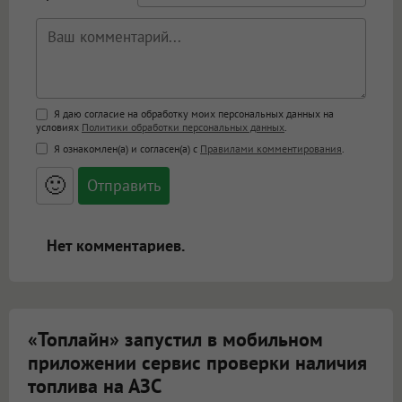
Поддержка HTML
Я даю согласие на обработку моих персональных данных на
условиях
Политики обработки персональных данных
.
<b>, <strong>, <u>, <i>, <em>, <s>, <big>,
Я ознакомлен(а) и согласен(а) с
Правилами комментирования
.
<small>, <sup>, <sub>, <pre>, <ul>, <ol>, <li>,
<blockquote>, <code> экранирует HTML,
🙂
адреса URL автоматически становятся
ссылками, и [img]адрес[/img] будет
открываться в новой вкладке.
Нет комментариев.
«Топлайн» запустил в мобильном
приложении сервис проверки наличия
топлива на АЗС