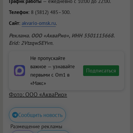
График работы
— ежедневно с 10:00 до 22:00.
Телефон
: 8 (3812) 485–300.
Сайт
:
akvario-omsk.ru
.
Реклама.
ООО «АкваРио»
, ИНН 5501115668.
Erid: 2VtzqwSEYvn
.
Не пропускайте
важное — узнавайте
Подписаться
первыми с Om1 в
«Макс»
Фото: ООО «АкваРио»
Сообщить новость
Размещение рекламы