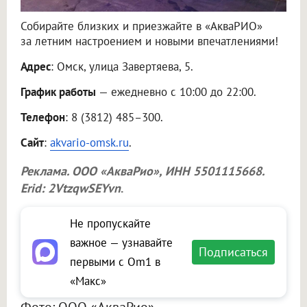
Собирайте близких и приезжайте в «АкваРИО»
за летним настроением и новыми впечатлениями!
Адрес
: Омск, улица Завертяева, 5.
График работы
— ежедневно с 10:00 до 22:00.
Телефон
: 8 (3812) 485–300.
Сайт
:
akvario-omsk.ru
.
Реклама.
ООО «АкваРио»
, ИНН 5501115668.
Erid: 2VtzqwSEYvn
.
Не пропускайте
важное — узнавайте
Подписаться
первыми с Om1 в
«Макс»
Фото: ООО «АкваРио»