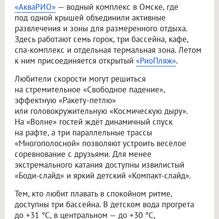
«АкваРИО»
— водный комплекс в Омске, где
под одной крышей объединили активные
развлечения и зоны для размеренного отдыха.
Здесь работают семь горок, три бассейна, кафе,
спа-комплекс и отдельная термальная зона. Летом
к ним присоединяется открытый
«РиоПляж»
.
Любители скорости могут решиться
на стремительное «Свободное падение»,
эффектную «Ракету-петлю»
или головокружительную «Космическую дыру».
На «Волне» гостей ждёт динамичный спуск
на рафте, а три параллельные трассы
«Многополосной» позволяют устроить весёлое
соревнование с друзьями. Для менее
экстремального катания доступны извилистый
«Боди-слайд» и яркий детский «Компакт-слайд».
Тем, кто любит плавать в спокойном ритме,
доступны три бассейна. В детском вода прогрета
до +31 °C, в центральном — до +30 °C,