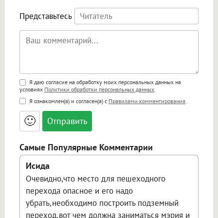
Представьтесь
Поддержка HTML
Я даю согласие на обработку моих персональных данных на
условиях
Политики обработки персональных данных
.
<b>, <strong>, <u>, <i>, <em>, <s>, <big>,
Я ознакомлен(а) и согласен(а) с
Правилами комментирования
.
<small>, <sup>, <sub>, <pre>, <ul>, <ol>, <li>,
<blockquote>, <code> экранирует HTML,
🙂
адреса URL автоматически становятся
ссылками, и [img]адрес[/img] будет
открываться в новой вкладке.
Самые Популярные Комментарии
Исида
Очевидно,что место для пешеходного
перехода опасное и его надо
убрать,необходимо построить подземный
переход,вот чем должна заниматься мэрия и