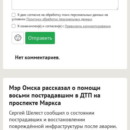
Поддержка HTML
Я даю согласие на обработку моих персональных данных на
условиях
Политики обработки персональных данных
.
<b>, <strong>, <u>, <i>, <em>, <s>, <big>,
Я ознакомлен(а) и согласен(а) с
Правилами комментирования
.
<small>, <sup>, <sub>, <pre>, <ul>, <ol>, <li>,
<blockquote>, <code> экранирует HTML,
🙂
адреса URL автоматически становятся
ссылками, и [img]адрес[/img] будет
открываться в новой вкладке.
Нет комментариев.
Мэр Омска рассказал о помощи
восьми пострадавшим в ДТП на
проспекте Маркса
Сергей Шелест сообщил о состоянии
пострадавших и восстановлении
повреждённой инфраструктуры после аварии.