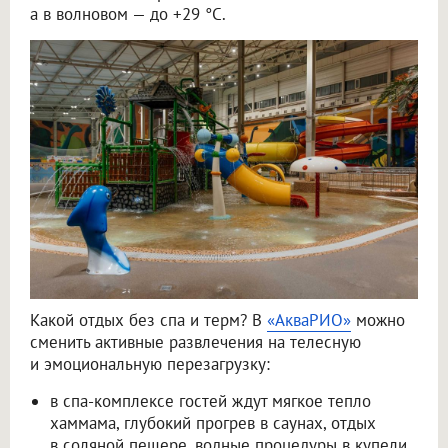
а в волновом — до +29 °C.
Какой отдых без спа и терм? В
«АкваРИО»
можно
сменить активные развлечения на телесную
и эмоциональную перезагрузку:
в спа-комплексе гостей ждут мягкое тепло
хаммама, глубокий прогрев в саунах, отдых
в соляной пещере, водные процедуры в купели