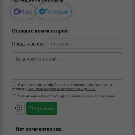
Макс
Телеграм
Оставьте комментарий
Представьтесь
Поддержка HTML
Я даю согласие на обработку моих персональных данных на
условиях
Политики обработки персональных данных
.
<b>, <strong>, <u>, <i>, <em>, <s>, <big>,
Я ознакомлен(а) и согласен(а) с
Правилами комментирования
.
<small>, <sup>, <sub>, <pre>, <ul>, <ol>, <li>,
<blockquote>, <code> экранирует HTML,
🙂
адреса URL автоматически становятся
ссылками, и [img]адрес[/img] будет
открываться в новой вкладке.
Нет комментариев.