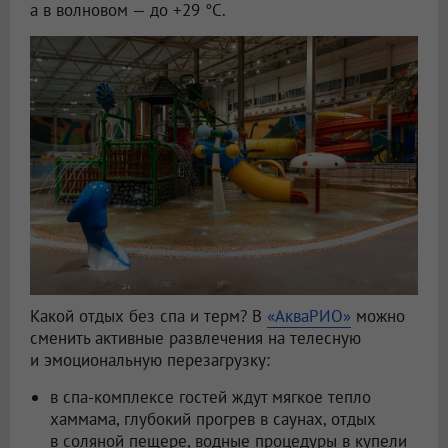
а в волновом — до +29 °C.
Какой отдых без спа и терм? В
«АкваРИО»
можно
сменить активные развлечения на телесную
и эмоциональную перезагрузку:
в спа-комплексе гостей ждут мягкое тепло
хаммама, глубокий прогрев в саунах, отдых
в соляной пещере, водные процедуры в купели