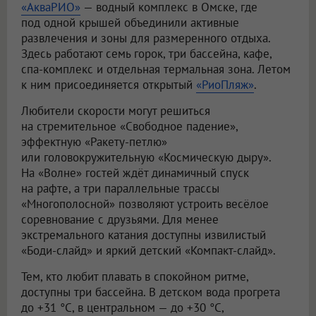
«АкваРИО»
— водный комплекс в Омске, где
под одной крышей объединили активные
развлечения и зоны для размеренного отдыха.
Здесь работают семь горок, три бассейна, кафе,
спа-комплекс и отдельная термальная зона. Летом
к ним присоединяется открытый
«РиоПляж»
.
Любители скорости могут решиться
на стремительное «Свободное падение»,
эффектную «Ракету-петлю»
или головокружительную «Космическую дыру».
На «Волне» гостей ждёт динамичный спуск
на рафте, а три параллельные трассы
«Многополосной» позволяют устроить весёлое
соревнование с друзьями. Для менее
экстремального катания доступны извилистый
«Боди-слайд» и яркий детский «Компакт-слайд».
Тем, кто любит плавать в спокойном ритме,
доступны три бассейна. В детском вода прогрета
до +31 °C, в центральном — до +30 °C,