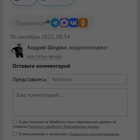
Поделиться
30 сентября 2022, 08:54
Андрей Шкурко
, корреспондент
все статьи автора
Оставьте комментарий
Представьтесь
Поддержка HTML
Я даю согласие на обработку моих персональных данных на
условиях
Политики обработки персональных данных
.
<b>, <strong>, <u>, <i>, <em>, <s>, <big>,
Я ознакомлен(а) и согласен(а) с
Правилами комментирования
.
<small>, <sup>, <sub>, <pre>, <ul>, <ol>, <li>,