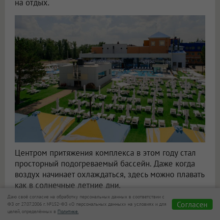
на отдых.
Центром притяжения комплекса в этом году стал
просторный подогреваемый бассейн. Даже когда
воздух начинает охлаждаться, здесь можно плавать
как в солнечные летние дни.
Даю своё согласие на обработку персональных данных в соответствии с
В комплексе есть бани, где проходят коллективные
Согласен
ФЗ от 27.07.2006 г. №152-ФЗ «О персональных данных» на условиях и для
целей, определённых в
Политике.
парения — после них особенно приятно снова