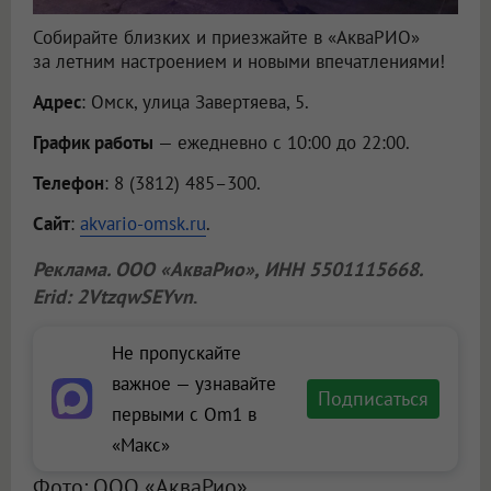
Собирайте близких и приезжайте в «АкваРИО»
за летним настроением и новыми впечатлениями!
Адрес
: Омск, улица Завертяева, 5.
График работы
— ежедневно с 10:00 до 22:00.
Телефон
: 8 (3812) 485–300.
Сайт
:
akvario-omsk.ru
.
Реклама.
ООО «АкваРио»
, ИНН 5501115668.
Erid: 2VtzqwSEYvn
.
Не пропускайте
важное — узнавайте
Подписаться
первыми с Om1 в
«Макс»
Фото: ООО «АкваРио»