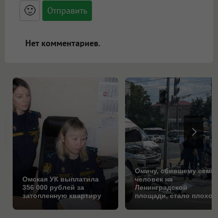
<blockquote>, <code> экранирует HTML,
🙂
адреса URL автоматически становятся
ссылками, и [img]адрес[/img] будет
открываться в новой вкладке.
Нет комментариев.
Омичу, сбившему семь
Омская УК выплатила
человек на
356 000 рублей за
Ленинградской
затопленную квартиру
площади, стало плохо
за рулём