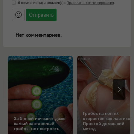
<b>, <strong>, <u>, <i>, <em>, <s>, <big>,
Я ознакомлен(а) и согласен(а) с
Правилами комментирования
.
<small>, <sup>, <sub>, <pre>, <ul>, <ol>, <li>,
<blockquote>, <code> экранирует HTML,
🙂
адреса URL автоматически становятся
ссылками, и [img]адрес[/img] будет
открываться в новой вкладке.
Нет комментариев.
i
Грибок на ногтях
За 5 дней исчезнет даже
стирается как ластиком
самый застарелый
Простой домашний
грибок: вот хитрость
метод