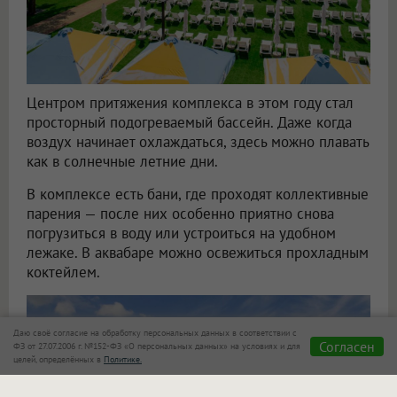
Центром притяжения комплекса в этом году стал
просторный подогреваемый бассейн. Даже когда
воздух начинает охлаждаться, здесь можно плавать
как в солнечные летние дни.
В комплексе есть бани, где проходят коллективные
парения — после них особенно приятно снова
погрузиться в воду или устроиться на удобном
лежаке. В аквабаре можно освежиться прохладным
коктейлем.
Даю своё согласие на обработку персональных данных в соответствии с
Согласен
ФЗ от 27.07.2006 г. №152-ФЗ «О персональных данных» на условиях и для
целей, определённых в
Политике.