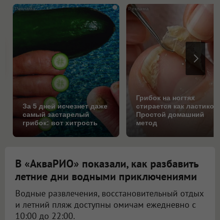
i
Грибок на ногтях
За 5 дней исчезнет даже
стирается как ластиком
самый застарелый
Простой домашний
грибок: вот хитрость
метод
В «АкваРИО» показали, как разбавить
летние дни водными приключениями
Водные развлечения, восстановительный отдых
и летний пляж доступны омичам ежедневно с
10:00 до 22:00.