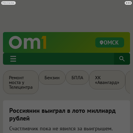
РЕКЛАМА
ОМСК
Ремонт
Бензин
БПЛА
ХК
моста у
«Авангард»
Телецентра
Россиянин выиграл в лото миллиард
рублей
Счастливчик пока не явился за выигрышем.