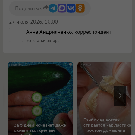
Поделиться
27 июля 2026, 10:00
Анна Андрияненко
, корреспондент
все статьи автора
i
Грибок на ногтях
За 5 дней исчезнет даже
стирается как ластиком
самый застарелый
Простой домашний