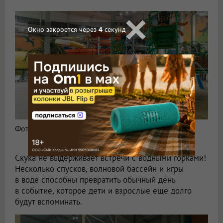
Окно закроется через
3
секунд
Фото: ООО «АкваРио»
Скука не выдерживает встречи с водными горками!
Несколько спусков, волновой бассейн и игры
в воде способны превратить обычный день
в событие, которое дети и взрослые ещё долго
будут вспоминать.