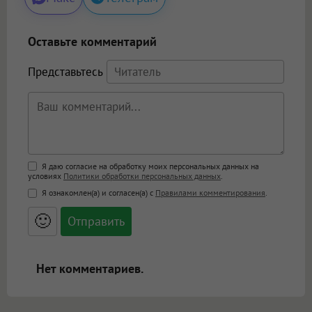
Оставьте комментарий
Представьтесь
Поддержка HTML
Я даю согласие на обработку моих персональных данных на
условиях
Политики обработки персональных данных
.
<b>, <strong>, <u>, <i>, <em>, <s>, <big>,
Я ознакомлен(а) и согласен(а) с
Правилами комментирования
.
<small>, <sup>, <sub>, <pre>, <ul>, <ol>, <li>,
<blockquote>, <code> экранирует HTML,
🙂
адреса URL автоматически становятся
ссылками, и [img]адрес[/img] будет
открываться в новой вкладке.
Нет комментариев.