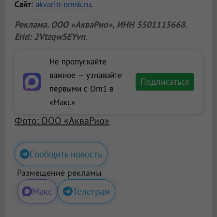
Сайт
:
akvario-omsk.ru
.
Реклама.
ООО «АкваРио»
, ИНН 5501115668.
Erid: 2VtzqwSEYvn
.
Не пропускайте
важное — узнавайте
Подписаться
первыми с Om1 в
«Макс»
Фото: ООО «АкваРио»
Сообщить новость
Размещение рекламы
Макс
Телеграм