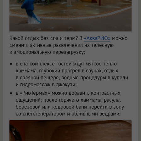
Какой отдых без спа и терм? В
«АкваРИО»
можно
сменить активные развлечения на телесную
и эмоциональную перезагрузку:
в спа-комплексе гостей ждут мягкое тепло
хаммама, глубокий прогрев в саунах, отдых
в соляной пещере, водные процедуры в купели
и гидромассаж в джакузи;
в «РиоТермах» можно добавить контрастных
ощущений: после горячего хаммама, расула,
берёзовой или кедровой бани перейти в зону
со снегогенератором и обливными вёдрами.