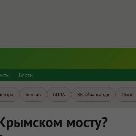
екты
Блоги
центра
Бензин
БПЛА
ХК «Авангард»
Омск —
 Крымском мосту?