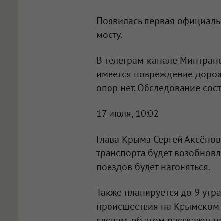
Появилась первая официал
мосту.
В телеграм-канале Минтран
имеется повреждение дорож
опор нет. Обследование сос
17 июля, 10:02
Глава Крыма Сергей Аксёно
транспорта будет возобновл
поездов будет нагоняться.
Также планируется до 9 утр
происшествия на Крымском м
словам, об этом расскажут 