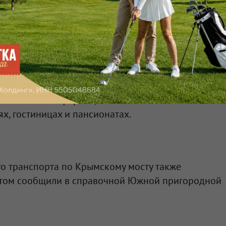
ом и Кубанью остановили.
ов Республики Крыма Вадим Волченко в
телеграм-
 появления информации по возможности
ях, гостиницах и пансионатах.
 транспорта по Крымскому мосту также
этом сообщили в справочной Южной пригородной