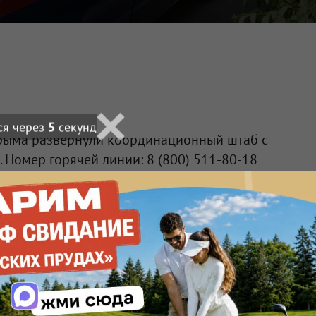
ся через
4
секунд
рыма развернули координационный штаб с
 Номер горячей линии: 8 (800) 511-80-18
произошедшем на мосту по-прежнему нет.
нировать альтернативные маршруты.