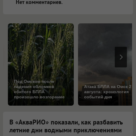
Нет комментариев.
Под Омском после
падения обломков
Атака БПЛА на Омск 2
сбитого БПЛА
августа: хронология
произошло возгорание
событий дня
на поле
В «АкваРИО» показали, как разбавить
летние дни водными приключениями