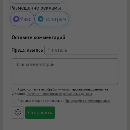
Размещение рекламы
Макс
Телеграм
Оставьте комментарий
Представьтесь
Поддержка HTML
Я даю согласие на обработку моих персональных данных на
условиях
Политики обработки персональных данных
.
<b>, <strong>, <u>, <i>, <em>, <s>, <big>,
Я ознакомлен(а) и согласен(а) с
Правилами комментирования
.
<small>, <sup>, <sub>, <pre>, <ul>, <ol>, <li>,
<blockquote>, <code> экранирует HTML,
🙂
адреса URL автоматически становятся
ссылками, и [img]адрес[/img] будет
открываться в новой вкладке.