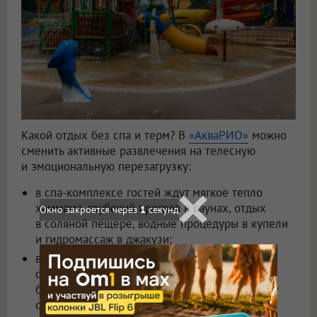
Какой отдых без спа и терм? В
«АкваРИО»
можно
сменить активные развлечения на телесную
и эмоциональную перезагрузку:
в спа-комплексе гостей ждут мягкое тепло
хаммама, глубокий прогрев в саунах, отдых
в соляной пещере, водные процедуры в купели
и гидромассаж в джакузи;
в «РиоТермах» можно добавить контрастных
ощущений: после горячего хаммама, расула,
берёзовой или кедровой бани перейти в зону
со снегогенератором и обливными вёдрами.