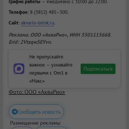
График работы
— ежедневно с 10:00 до 22:00.
Телефон
: 8 (3812) 485–300.
Сайт
:
akvario-omsk.ru
.
Реклама.
ООО «АкваРио»
, ИНН 5501115668.
Erid: 2VtzqwSEYvn
.
Не пропускайте
важное — узнавайте
Подписаться
первыми с Om1 в
«Макс»
Фото: ООО «АкваРио»
Сообщить новость
Размещение рекламы