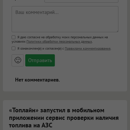
Поддержка HTML
Я даю согласие на обработку моих персональных данных на
условиях
Политики обработки персональных данных
.
<b>, <strong>, <u>, <i>, <em>, <s>, <big>,
Я ознакомлен(а) и согласен(а) с
Правилами комментирования
.
<small>, <sup>, <sub>, <pre>, <ul>, <ol>, <li>,
<blockquote>, <code> экранирует HTML,
🙂
адреса URL автоматически становятся
ссылками, и [img]адрес[/img] будет
открываться в новой вкладке.
Нет комментариев.
«Топлайн» запустил в мобильном
приложении сервис проверки наличия
топлива на АЗС