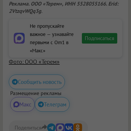
Реклама.
ООО «Терем»
, ИНН 5528055166. Erid:
2VtzqvWQq3g
.
Не пропускайте
важное — узнавайте
Подписаться
первыми с Om1 в
«Макс»
Фото: ООО «Терем»
Сообщить новость
Размещение рекламы
Макс
Телеграм
Поделиться