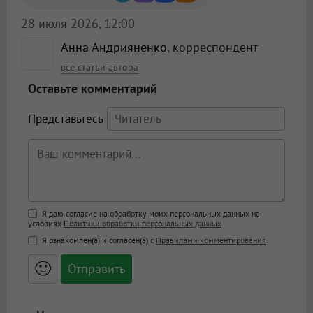
28 июля 2026, 12:00
Анна Андрияненко
, корреспондент
все статьи автора
Оставьте комментарий
Представьтесь
Поддержка HTML
Я даю согласие на обработку моих персональных данных на
условиях
Политики обработки персональных данных
.
<b>, <strong>, <u>, <i>, <em>, <s>, <big>,
Я ознакомлен(а) и согласен(а) с
Правилами комментирования
.
<small>, <sup>, <sub>, <pre>, <ul>, <ol>, <li>,
<blockquote>, <code> экранирует HTML,
🙂
адреса URL автоматически становятся
ссылками, и [img]адрес[/img] будет
открываться в новой вкладке.