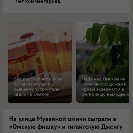
Нет комментариев.
Суд рассмотрит иск на
Небо над Омском не
525 млн рублей к
прояснится: дожди и
бывшему устроителю
грозы задержатся в
свалок в Омской
регионе до выходных
области
На улице Музейной омичи сыграли в
«Омскую фишку» и гигантскую Дженгу