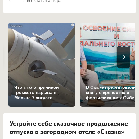
все статьи автора
i
Что стало причиной
В Омске презентовали
громкого взрыва в
книгу о крепостях и
Москве 7 августа
фортификациях Сибир
Устройте себе сказочное продолжение
отпуска в загородном отеле «Сказка»