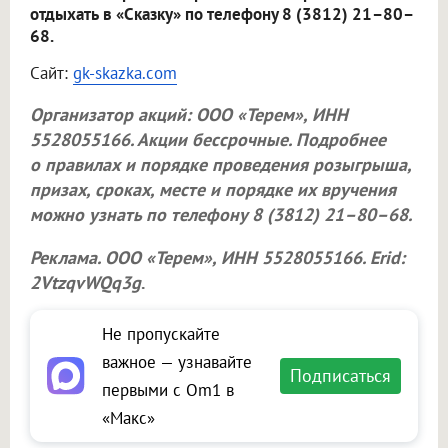
отдыхать в «Сказку» по телефону 8 (3812) 21–80–
68.
Сайт:
gk-skazka.com
Организатор акций:
ООО «Терем»
, ИНН
5528055166. Акции бессрочные. Подробнее
о правилах и порядке проведения розыгрыша,
призах, сроках, месте и порядке их вручения
можно узнать по телефону 8 (3812) 21–80–68.
Реклама.
ООО «Терем»
, ИНН 5528055166. Erid:
2VtzqvWQq3g
.
Не пропускайте
важное — узнавайте
Подписаться
первыми с Om1 в
«Макс»