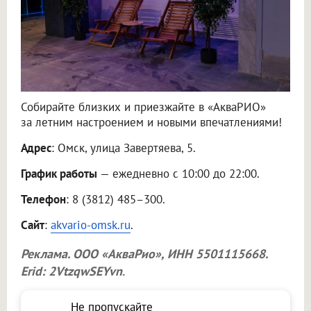
Собирайте близких и приезжайте в «АкваРИО»
за летним настроением и новыми впечатлениями!
Адрес
: Омск, улица Завертяева, 5.
График работы
— ежедневно с 10:00 до 22:00.
Телефон
: 8 (3812) 485–300.
Сайт
:
akvario-omsk.ru
.
Реклама.
ООО «АкваРио»
, ИНН 5501115668.
Erid: 2VtzqwSEYvn
.
Не пропускайте