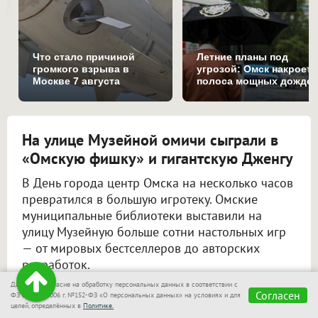
Что стало причиной
Летние планы под
громкого взрыва в
угрозой: Омск накроет
Москве 7 августа
полоса мощных дожде
На улице Музейной омичи сыграли в
«Омскую фишку» и гигантскую Дженгу
В День города центр Омска на несколько часов
превратился в большую игротеку. Омские
муниципальные библиотеки выставили на
улицу Музейную больше сотни настольных игр
— от мировых бестселлеров до авторских
разработок.
Даю своё согласие на обработку персональных данных в соответствии с
Согласен
ФЗ от 27.07.2006 г. №152-ФЗ «О персональных данных» на условиях и для
целей, определённых в
Политике.