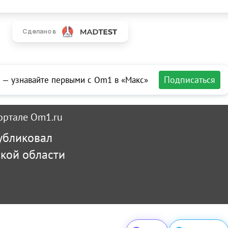
Подписаться
 — узнавайте первыми с Om1 в «Макс»
ортале Om1.ru
убликовал
кой области