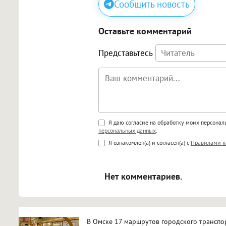
Сообщить новость
Оставьте комментарий
Представьтесь
Поддержка HTML
Я даю согласие на обработку моих персона
персональных данных
.
<b>, <strong>, <u>, <i>, <em>, <s>
Я ознакомлен(а) и согласен(а) с
Правилами к
<blockquote>, <code> экраниру
[img]адрес[/img] будет открыва
Нет комментариев.
В Омске 17 маршрутов городского транспо