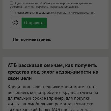
Поддержка HTML
Я даю согласие на обработку моих персональных данных на
условиях
Политики обработки персональных данных
.
<b>, <strong>, <u>, <i>, <em>, <s>, <big>,
Я ознакомлен(а) и согласен(а) с
Правилами комментирования
.
<small>, <sup>, <sub>, <pre>, <ul>, <ol>, <li>,
<blockquote>, <code> экранирует HTML,
🙂
адреса URL автоматически становятся
ссылками, и [img]адрес[/img] будет
открываться в новой вкладке.
Нет комментариев.
АТБ рассказал омичам, как получить
средства под залог недвижимости на
свои цели
Кредит под залог недвижимости может стать
решением, когда требуется крупная сумма на
длительный срок: например, для покупки
жилья, автомобиля или ремонта. «Азиатско-
Тихоокеанский Банк» (АО) предлагает для