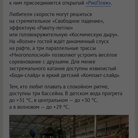
к ним присоединяется открытый
«РиоПляж»
.
Любители скорости могут решиться
на стремительное «Свободное падение»,
эффектную «Ракету-петлю»
или головокружительную «Космическую дыру».
На «Волне» гостей ждёт динамичный спуск
на рафте, а три параллельные трассы
«Многополосной» позволяют устроить весёлое
соревнование с друзьями. Для менее
экстремального катания доступны извилистый
«Боди-слайд» и яркий детский «Компакт-слайд».
Тем, кто любит плавать в спокойном ритме,
доступны три бассейна. В детском вода прогрета
до +31 °C, в центральном — до +30 °C,
а в волновом — до +29 °C.