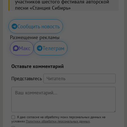
участников шестого фестиваля авторской
песни «Станция Сибирь»
Сообщить новость
Размещение рекламы
Макс
Телеграм
Оставьте комментарий
Представьтесь
Поддержка HTML
Я даю согласие на обработку моих персональных данных на
условиях
Политики обработки персональных данных
.
<b>, <strong>, <u>, <i>, <em>, <s>, <big>,