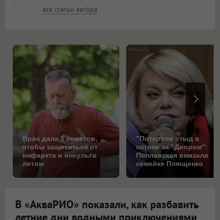
все статьи автора
i
Врач дала 5 советов,
"Потеряли стыд в
чтобы защититься от
погоне за "Диором":
инфаркта и инсульта
Поплавская вмазала
летом
семейке Плющенко
В «АкваРИО» показали, как разбавить
летние дни водными приключениями