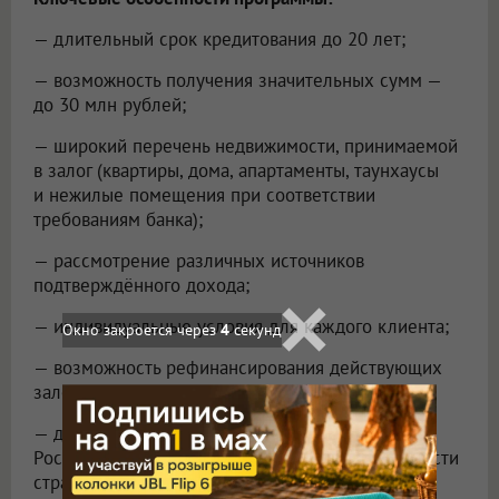
— длительный срок кредитования до 20 лет;
— возможность получения значительных сумм —
до 30 млн рублей;
— широкий перечень недвижимости, принимаемой
в залог (квартиры, дома, апартаменты, таунхаусы
и нежилые помещения при соответствии
требованиям банка);
— рассмотрение различных источников
подтверждённого дохода;
— индивидуальные условия для каждого клиента;
Окно закроется через
2
секунд
— возможность рефинансирования действующих
залоговых кредитов сторонних банков;
— доступность программы во многих регионах
России, от Дальнего Востока до европейской части
страны.