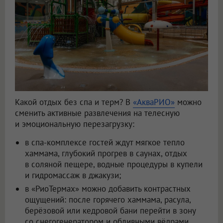
Какой отдых без спа и терм? В
«АкваРИО»
можно
сменить активные развлечения на телесную
и эмоциональную перезагрузку:
в спа-комплексе гостей ждут мягкое тепло
хаммама, глубокий прогрев в саунах, отдых
в соляной пещере, водные процедуры в купели
и гидромассаж в джакузи;
в «РиоТермах» можно добавить контрастных
ощущений: после горячего хаммама, расула,
берёзовой или кедровой бани перейти в зону
со снегогенератором и обливными вёдрами.