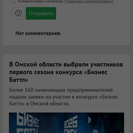
Я ознакомлен(а) и согласен(а) с
Правилами комментирования
.
<small>, <sup>, <sub>, <pre>, <ul>, <ol>, <li>,
<blockquote>, <code> экранирует HTML,
🙂
адреса URL автоматически становятся
ссылками, и [img]адрес[/img] будет
открываться в новой вкладке.
Нет комментариев.
В Омской области выбрали участников
первого сезона конкурса «Бизнес
Баттл»
Более 160 начинающих предпринимателей
подали заявки на участие в конкурсе «Бизнес
Баттл» в Омской области.