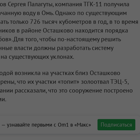
в Сергея Палагуты, компания ТГК-11 получила
ачанную воду в Омь. Однако по существующим
ть только 726 тысяч кубометров в год, в то время
чников в районе Осташково находится порядка
ов». Для того, чтобы по-настоящему решить
нные власти должны разработать систему
 на существующих уклонах.
одой возникла на участках близ Осташково
рены, что их участки «топит» золоотвал ТЭЦ-5,
пании рассказали, что это сооружение построено
ми.
Подписаться
 — узнавайте первыми с Om1 в «Макс»