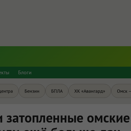
екты
Блоги
центра
Бензин
БПЛА
ХК «Авангард»
Омск —
и затопленные омские