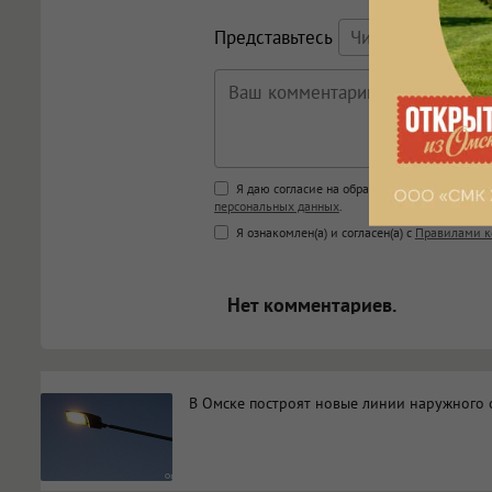
Представьтесь
Поддержка HTML
Я даю согласие на обработку моих персона
персональных данных
.
<b>, <strong>, <u>, <i>, <em>, <s>
Я ознакомлен(а) и согласен(а) с
Правилами к
<blockquote>, <code> экраниру
[img]адрес[/img] будет открыва
Нет комментариев.
В Омске построят новые линии наружного 