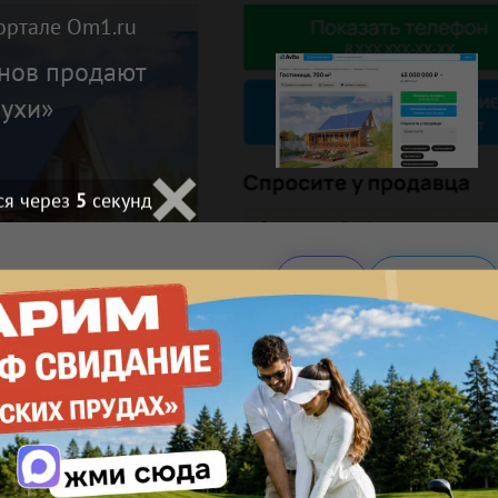
ортале Om1.ru
онов продают
нухи»
ся через
4
секунд
Макс
Телеграм
Размещение рекламы
Поделиться