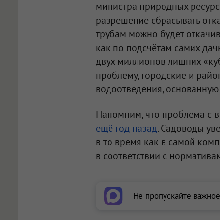
министра природных ресурсо
разрешение сбрасывать отк
трубам можно будет откачива
как по подсчётам самих да
двух миллионов лишних «куб
проблему, городские и райо
водоотведения, основанную
Напомним, что проблема с в
ещё год назад
. Садоводы уве
в то время как в самой ком
в соответствии с норматива
Не пропускайте важное