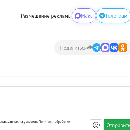
Макс
Телеграм
Размещение рекламы
Поделиться
льных данных на условиях
Политики обработки
🙂