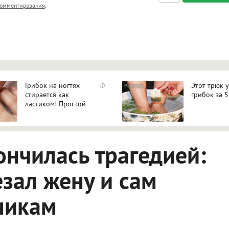
, <big>, <small>, <sup>, <sub>, <pre>, <ul>, <ol>, <li>,
омментирования
.
ет HTML, адреса URL автоматически становятся ссылками, и
ться в новой вкладке.
Грибок на ногтях
Этот трюк 
i
стирается как
грибок за 5
ластиком! Простой
домашний метод
ончилась трагедией:
зал жену и сам
никам