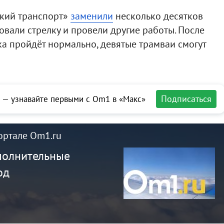
кий транспорт»
заменили
несколько десятков
овали стрелку и провели другие работы. После
ка пройдёт нормально, девятые трамваи смогут
Подписаться
 — узнавайте первыми с Om1 в «Макс»
ортале Om1.ru
полнительные
од