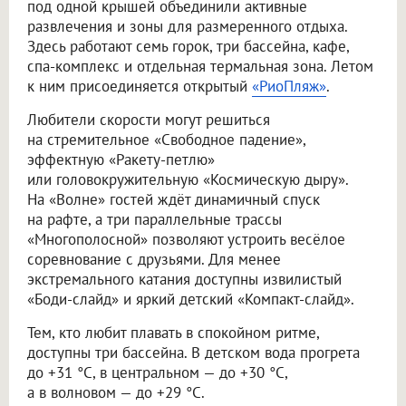
под одной крышей объединили активные
развлечения и зоны для размеренного отдыха.
Здесь работают семь горок, три бассейна, кафе,
спа-комплекс и отдельная термальная зона. Летом
к ним присоединяется открытый
«РиоПляж»
.
Любители скорости могут решиться
на стремительное «Свободное падение»,
эффектную «Ракету-петлю»
или головокружительную «Космическую дыру».
На «Волне» гостей ждёт динамичный спуск
на рафте, а три параллельные трассы
«Многополосной» позволяют устроить весёлое
соревнование с друзьями. Для менее
экстремального катания доступны извилистый
«Боди-слайд» и яркий детский «Компакт-слайд».
Тем, кто любит плавать в спокойном ритме,
доступны три бассейна. В детском вода прогрета
до +31 °C, в центральном — до +30 °C,
а в волновом — до +29 °C.