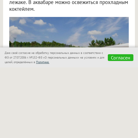
лежаке. В аквабаре можно освежиться прохладным
коктейлем.
Даю своё согласие на обработку персональных данных в соответствии с
Согласен
ФЗ от 27.07.2006 г. №152-ФЗ «О персональных данных» на условиях и для
целей, определённых в
Политике.
«Сказка»
также позаботилась о семьях с детьми!
Для маленьких гостей оборудован отдельный
бассейн, который находится в поле зрения
родителей. Взрослые могут спокойно отдыхать
рядом и следить за играми своих малышей.