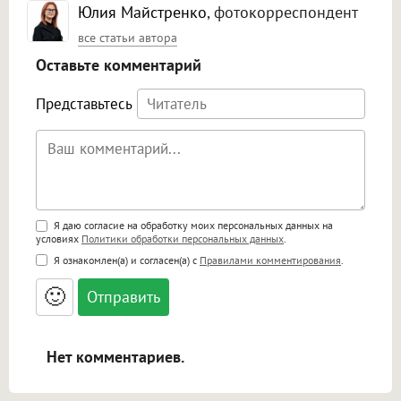
Юлия Майстренко
, фотокорреспондент
все статьи автора
Оставьте комментарий
Представьтесь
Поддержка HTML
Я даю согласие на обработку моих персональных данных на
условиях
Политики обработки персональных данных
.
<b>, <strong>, <u>, <i>, <em>, <s>, <big>,
Я ознакомлен(а) и согласен(а) с
Правилами комментирования
.
<small>, <sup>, <sub>, <pre>, <ul>, <ol>, <li>,
<blockquote>, <code> экранирует HTML,
🙂
адреса URL автоматически становятся
ссылками, и [img]адрес[/img] будет
открываться в новой вкладке.
Нет комментариев.