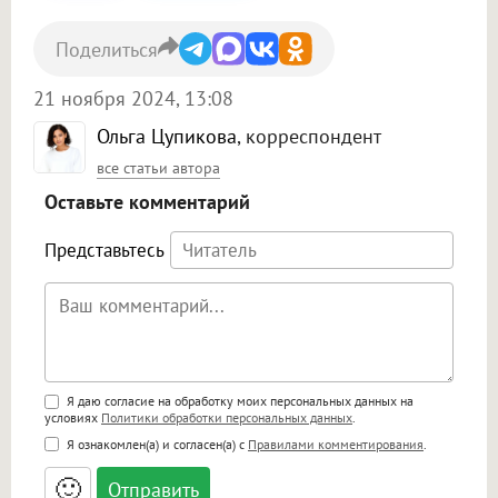
Поделиться
21 ноября 2024, 13:08
Ольга Цупикова
, корреспондент
все статьи автора
Оставьте комментарий
Представьтесь
Поддержка HTML
Я даю согласие на обработку моих персональных данных на
условиях
Политики обработки персональных данных
.
<b>, <strong>, <u>, <i>, <em>, <s>, <big>,
Я ознакомлен(а) и согласен(а) с
Правилами комментирования
.
<small>, <sup>, <sub>, <pre>, <ul>, <ol>, <li>,
<blockquote>, <code> экранирует HTML,
🙂
адреса URL автоматически становятся