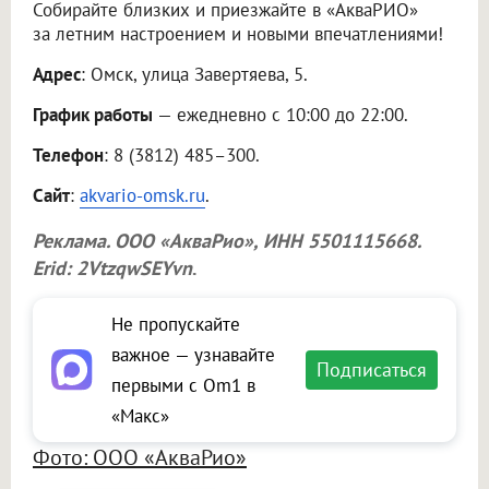
Собирайте близких и приезжайте в «АкваРИО»
за летним настроением и новыми впечатлениями!
Адрес
: Омск, улица Завертяева, 5.
График работы
— ежедневно с 10:00 до 22:00.
Телефон
: 8 (3812) 485–300.
Сайт
:
akvario-omsk.ru
.
Реклама.
ООО «АкваРио»
, ИНН 5501115668.
Erid: 2VtzqwSEYvn
.
Не пропускайте
важное — узнавайте
Подписаться
первыми с Om1 в
«Макс»
Фото: ООО «АкваРио»