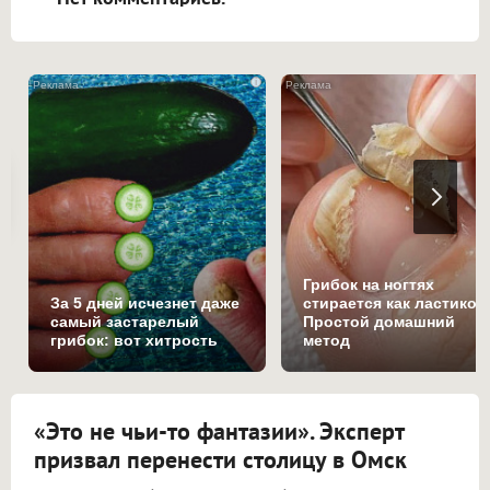
i
Грибок на ногтях
За 5 дней исчезнет даже
стирается как ластиком
самый застарелый
Простой домашний
грибок: вот хитрость
метод
«Это не чьи-то фантазии». Эксперт
призвал перенести столицу в Омск