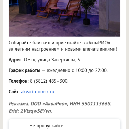
Собирайте близких и приезжайте в «АкваРИО»
за летним настроением и новыми впечатлениями!
Адрес
: Омск, улица Завертяева, 5.
График работы
— ежедневно с 10:00 до 22:00.
Телефон
: 8 (3812) 485–300.
Сайт
:
akvario-omsk.ru
.
Реклама.
ООО «АкваРио»
, ИНН 5501115668.
Erid: 2VtzqwSEYvn
.
Не пропускайте