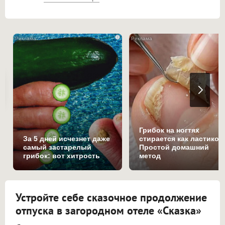
i
Грибок на ногтях
За 5 дней исчезнет даже
стирается как ластиком
самый застарелый
Простой домашний
грибок: вот хитрость
метод
Устройте себе сказочное продолжение
отпуска в загородном отеле «Сказка»