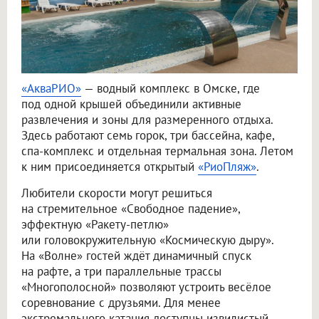
«АкваРИО»
— водный комплекс в Омске, где
под одной крышей объединили активные
развлечения и зоны для размеренного отдыха.
Здесь работают семь горок, три бассейна, кафе,
спа-комплекс и отдельная термальная зона. Летом
к ним присоединяется открытый
«РиоПляж»
.
Любители скорости могут решиться
на стремительное «Свободное падение»,
эффектную «Ракету-петлю»
или головокружительную «Космическую дыру».
На «Волне» гостей ждёт динамичный спуск
на рафте, а три параллельные трассы
«Многополосной» позволяют устроить весёлое
соревнование с друзьями. Для менее
экстремального катания доступны извилистый