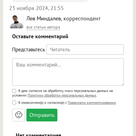
23 ноября 2024, 21:55
Лев Миндалев
, корреспондент
все статьи автора
Оставьте комментарий
Представьтесь
Поддержка HTML
Я даю согласие на обработку моих персональных данных на
условиях
Политики обработки персональных данных
.
<b>, <strong>, <u>, <i>, <em>, <s>, <big>,
Я ознакомлен(а) и согласен(а) с
Правилами комментирования
.
<small>, <sup>, <sub>, <pre>, <ul>, <ol>, <li>,
<blockquote>, <code> экранирует HTML,
🙂
адреса URL автоматически становятся
ссылками, и [img]адрес[/img] будет
открываться в новой вкладке.
Нет комментариев.