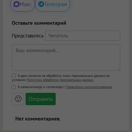
Макс
Телеграм
Оставьте комментарий
Представьтесь
Поддержка HTML
Я даю согласие на обработку моих персональных данных на
условиях
Политики обработки персональных данных
.
<b>, <strong>, <u>, <i>, <em>, <s>, <big>,
Я ознакомлен(а) и согласен(а) с
Правилами комментирования
.
<small>, <sup>, <sub>, <pre>, <ul>, <ol>, <li>,
<blockquote>, <code> экранирует HTML,
🙂
адреса URL автоматически становятся
ссылками, и [img]адрес[/img] будет
открываться в новой вкладке.
Нет комментариев.