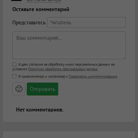
Оставьте комментарий
Представьтесь
Поддержка HTML
Я даю согласие на обработку моих персональных данных на
условиях
Политики обработки персональных данных
.
<b>, <strong>, <u>, <i>, <em>, <s>, <big>,
Я ознакомлен(а) и согласен(а) с
Правилами комментирования
.
<small>, <sup>, <sub>, <pre>, <ul>, <ol>, <li>,
<blockquote>, <code> экранирует HTML,
🙂
адреса URL автоматически становятся
ссылками, и [img]адрес[/img] будет
открываться в новой вкладке.
Нет комментариев.