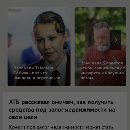
i
Врач дала 5 советов,
Взломали Telegram
чтобы защититься от
Собчак - вот что
инфаркта и инсульта
нашлось в переписках
летом
АТБ рассказал омичам, как получить
средства под залог недвижимости на
свои цели
Кредит под залог недвижимости может стать