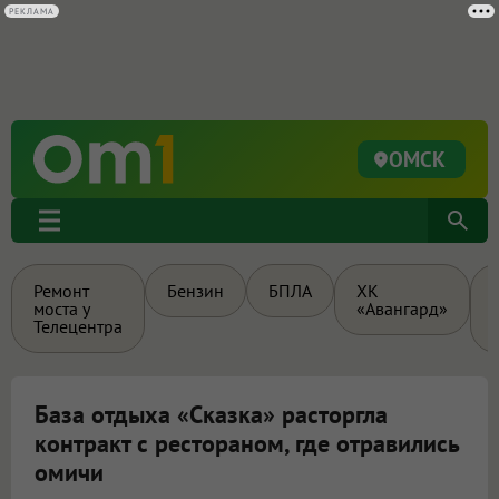
РЕКЛАМА
ОМСК
Ремонт
Бензин
БПЛА
ХК
моста у
«Авангард»
Телецентра
База отдыха «Сказка» расторгла
контракт с рестораном, где отравились
омичи