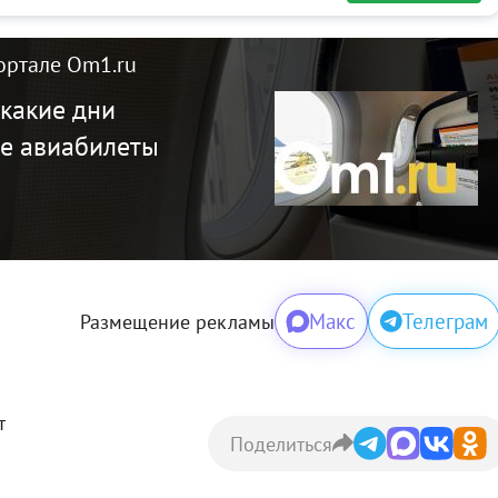
ортале Om1.ru
 какие дни
е авиабилеты
Макс
Телеграм
Размещение рекламы
т
Поделиться