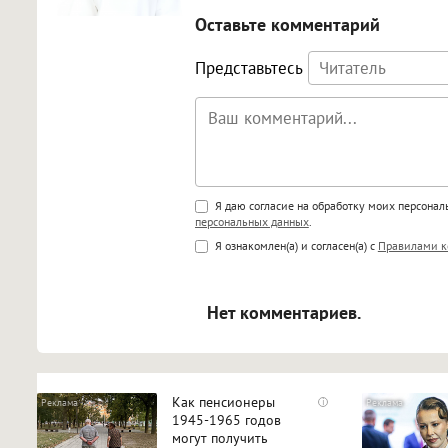
Оставьте комментарий
Представьтесь
Поддержка HTML
Я даю согласие на обработку моих персона
персональных данных
.
<b>, <strong>, <u>, <i>, <em>, <s>
Я ознакомлен(а) и согласен(а) с
Правилами к
<blockquote>, <code> экраниру
[img]адрес[/img] будет открыва
Нет комментариев.
Как пенсионеры
i
1945-1965 годов
могут получить