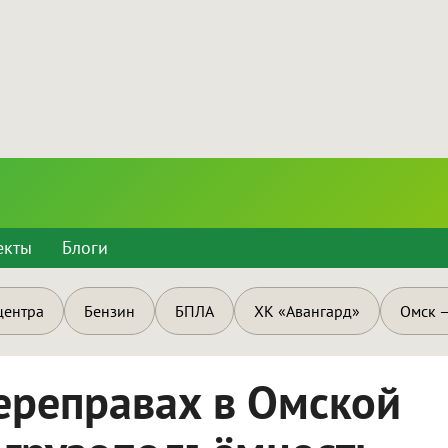
екты
Блоги
центра
Бензин
БПЛА
ХК «Авангард»
Омск —
ереправах в Омской