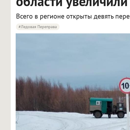
области увеличили
Всего в регионе открыты девять пере
#ледовая Переправа
В Омской области на двух ледовых переправах увеличили грузоподъёмность