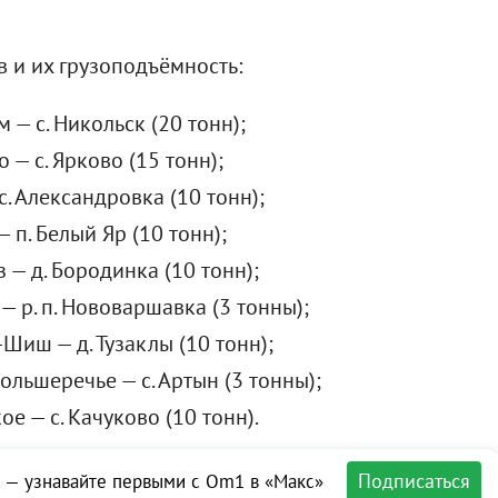
 и их грузоподъёмность:
 — с. Никольск (20 тонн);
 — с. Ярково (15 тонн);
 с. Александровка (10 тонн);
— п. Белый Яр (10 тонн);
з — д. Бородинка (10 тонн);
 — р. п. Нововаршавка (3 тонны);
-Шиш — д. Тузаклы (10 тонн);
Большеречье — с. Артын (3 тонны);
е — с. Качуково (10 тонн).
Подписаться
 — узнавайте первыми с Om1 в «Макс»