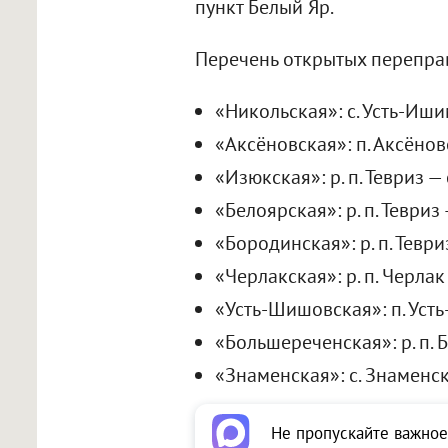
пункт Белый Яр.
Перечень открытых переправ
«Никольская»: с. Усть-Ишим
«Аксёновская»: п. Аксёново
«Изюкская»: р. п. Тевриз —
«Белоярская»: р. п. Тевриз 
«Бородинская»: р. п. Теври
«Черлакская»: р. п. Черлак
«Усть-Шишовская»: п. Усть
«Большереченская»: р. п. 
«Знаменская»: с. Знаменско
Не пропускайте важное