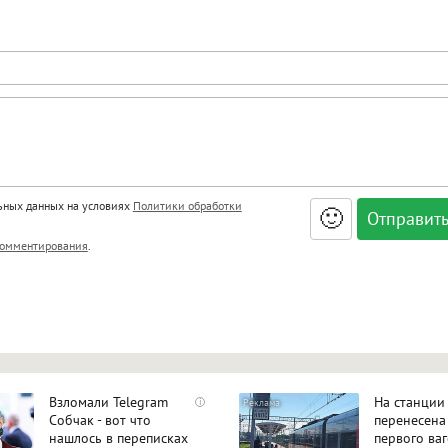
льных данных на условиях
Политики обработки
🙂
, <big>, <small>, <sup>, <sub>, <pre>, <ul>, <ol>, <li>,
омментирования
.
ет HTML, адреса URL автоматически становятся ссылками, и
ться в новой вкладке.
Взломали Telegram
На станции
i
Собчак - вот что
перенесена
нашлось в переписках
первого ва