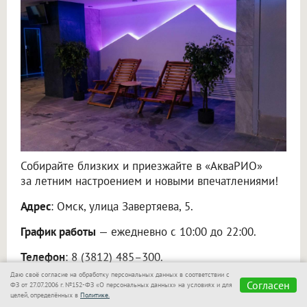
Собирайте близких и приезжайте в «АкваРИО»
за летним настроением и новыми впечатлениями!
Адрес
: Омск, улица Завертяева, 5.
График работы
— ежедневно с 10:00 до 22:00.
Телефон
: 8 (3812) 485–300.
Даю своё согласие на обработку персональных данных в соответствии с
Сайт
:
akvario-omsk.ru
.
Согласен
ФЗ от 27.07.2006 г. №152-ФЗ «О персональных данных» на условиях и для
целей, определённых в
Политике.