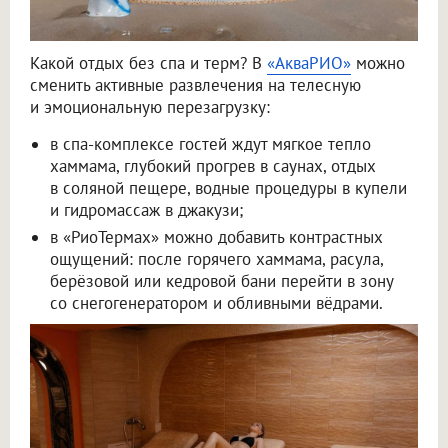
Какой отдых без спа и терм? В
«АкваРИО»
можно
сменить активные развлечения на телесную
и эмоциональную перезагрузку:
в спа-комплексе гостей ждут мягкое тепло
хаммама, глубокий прогрев в саунах, отдых
в соляной пещере, водные процедуры в купели
и гидромассаж в джакузи;
в «РиоТермах» можно добавить контрастных
ощущений: после горячего хаммама, расула,
берёзовой или кедровой бани перейти в зону
со снегогенератором и обливными вёдрами.