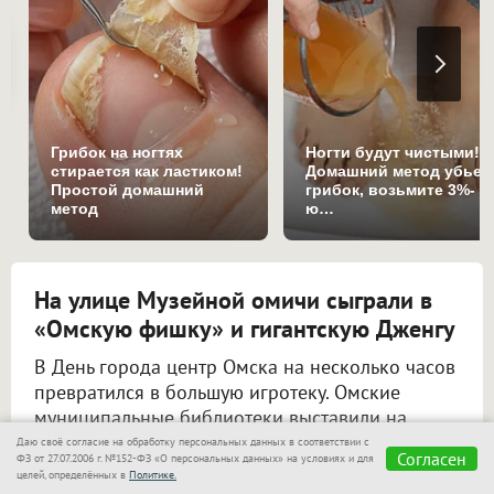
Грибок на ногтях
Ногти будут чистыми!
стирается как ластиком!
Домашний метод убьет
Простой домашний
грибок, возьмите 3%-
метод
ю…
На улице Музейной омичи сыграли в
«Омскую фишку» и гигантскую Дженгу
В День города центр Омска на несколько часов
превратился в большую игротеку. Омские
муниципальные библиотеки выставили на
улицу Музейную больше сотни настольных игр
Даю своё согласие на обработку персональных данных в соответствии с
Согласен
ФЗ от 27.07.2006 г. №152-ФЗ «О персональных данных» на условиях и для
— от мировых бестселлеров до авторских
целей, определённых в
Политике.
разработок.