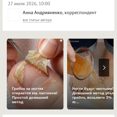
27 июля 2026, 10:00
Анна Андрияненко
, корреспондент
все статьи автора
i
Грибок на ногтях
Ногти будут чистыми!
стирается как ластиком!
Домашний метод убьет
Простой домашний
грибок, возьмите 3%-
метод
ю…