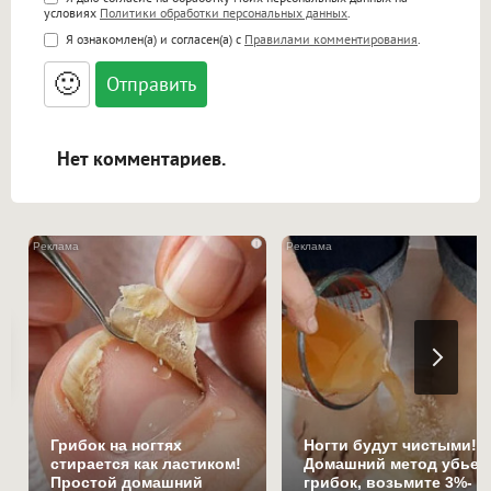
Поддержка HTML
условиях
Политики обработки персональных данных
.
<b>, <strong>, <u>, <i>, <em>, <s>, <big>,
Я ознакомлен(а) и согласен(а) с
Правилами комментирования
.
<small>, <sup>, <sub>, <pre>, <ul>, <ol>, <li>,
<blockquote>, <code> экранирует HTML,
🙂
адреса URL автоматически становятся
ссылками, и [img]адрес[/img] будет
открываться в новой вкладке.
Нет комментариев.
i
Грибок на ногтях
Ногти будут чистыми!
стирается как ластиком!
Домашний метод убьет
Простой домашний
грибок, возьмите 3%-