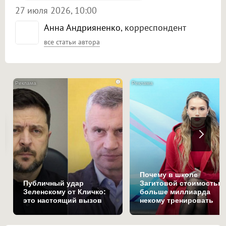
27 июля 2026, 10:00
Анна Андрияненко
, корреспондент
все статьи автора
i
Почему в школе
Публичный удар
Загитовой стоимостью
Зеленскому от Кличко:
больше миллиарда
это настоящий вызов
некому тренировать