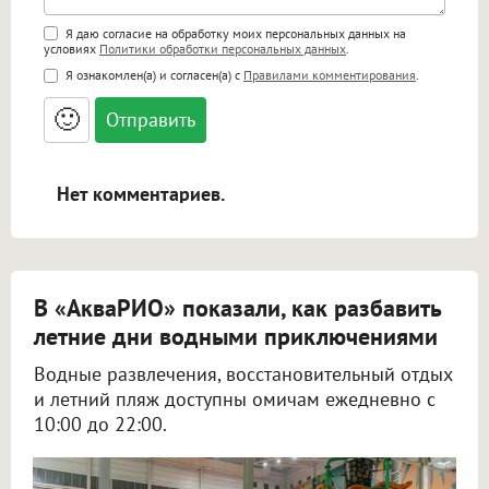
Поддержка HTML
Я даю согласие на обработку моих персональных данных на
условиях
Политики обработки персональных данных
.
<b>, <strong>, <u>, <i>, <em>, <s>, <big>,
Я ознакомлен(а) и согласен(а) с
Правилами комментирования
.
<small>, <sup>, <sub>, <pre>, <ul>, <ol>, <li>,
<blockquote>, <code> экранирует HTML,
🙂
адреса URL автоматически становятся
ссылками, и [img]адрес[/img] будет
открываться в новой вкладке.
Нет комментариев.
В «АкваРИО» показали, как разбавить
летние дни водными приключениями
Водные развлечения, восстановительный отдых
и летний пляж доступны омичам ежедневно с
10:00 до 22:00.