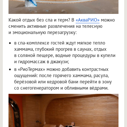
Какой отдых без спа и терм? В
«АкваРИО»
можно
сменить активные развлечения на телесную
и эмоциональную перезагрузку:
в спа-комплексе гостей ждут мягкое тепло
хаммама, глубокий прогрев в саунах, отдых
в соляной пещере, водные процедуры в купели
и гидромассаж в джакузи;
в «РиоТермах» можно добавить контрастных
ощущений: после горячего хаммама, расула,
берёзовой или кедровой бани перейти в зону
со снегогенератором и обливными вёдрами.