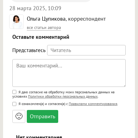
28 марта 2025, 10:09
Ольга Цупикова
, корреспондент
все статьи автора
Оставьте комментарий
Представьтесь
Поддержка HTML
Я даю согласие на обработку моих персональных данных на
условиях
Политики обработки персональных данных
.
<b>, <strong>, <u>, <i>, <em>, <s>, <big>,
Я ознакомлен(а) и согласен(а) с
Правилами комментирования
.
<small>, <sup>, <sub>, <pre>, <ul>, <ol>, <li>,
<blockquote>, <code> экранирует HTML,
🙂
адреса URL автоматически становятся
ссылками, и [img]адрес[/img] будет
открываться в новой вкладке.
Нет комментариев.