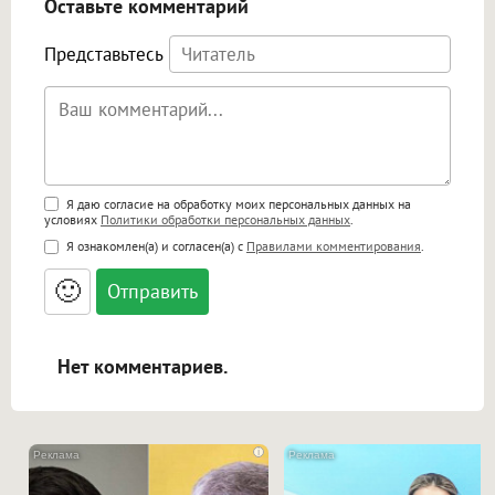
Оставьте комментарий
Представьтесь
Поддержка HTML
Я даю согласие на обработку моих персональных данных на
условиях
Политики обработки персональных данных
.
<b>, <strong>, <u>, <i>, <em>, <s>, <big>,
Я ознакомлен(а) и согласен(а) с
Правилами комментирования
.
<small>, <sup>, <sub>, <pre>, <ul>, <ol>, <li>,
<blockquote>, <code> экранирует HTML,
🙂
адреса URL автоматически становятся
ссылками, и [img]адрес[/img] будет
открываться в новой вкладке.
Нет комментариев.
i