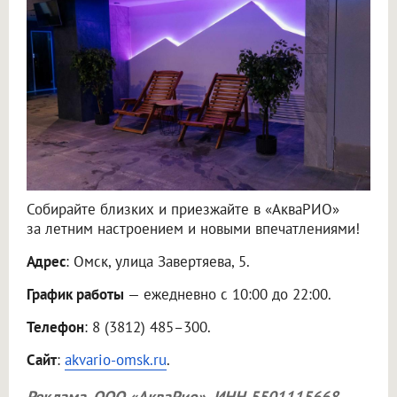
Собирайте близких и приезжайте в «АкваРИО»
за летним настроением и новыми впечатлениями!
Адрес
: Омск, улица Завертяева, 5.
График работы
— ежедневно с 10:00 до 22:00.
Телефон
: 8 (3812) 485–300.
Сайт
:
akvario-omsk.ru
.
Реклама.
ООО «АкваРио»
, ИНН 5501115668.