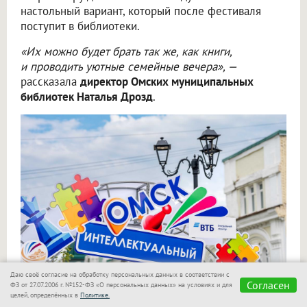
настольный вариант, который после фестиваля
поступит в библиотеки.
«Их можно будет брать так же, как книги,
и проводить уютные семейные вечера», —
рассказала
директор Омских муниципальных
библиотек Наталья Дрозд
.
Даю своё согласие на обработку персональных данных в соответствии с
Согласен
ФЗ от 27.07.2006 г. №152-ФЗ «О персональных данных» на условиях и для
целей, определённых в
Политике.