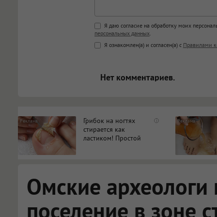
Поддержка HTML
Я даю согласие на обработку моих персона
персональных данных
.
<b>, <strong>, <u>, <i>, <em>, <s>
Я ознакомлен(а) и согласен(а) с
Правилами к
<blockquote>, <code> экраниру
[img]адрес[/img] будет открыва
Нет комментариев.
Грибок на ногтях
i
стирается как
ластиком! Простой
домашний метод
Омские археологи 
поселение в зоне с