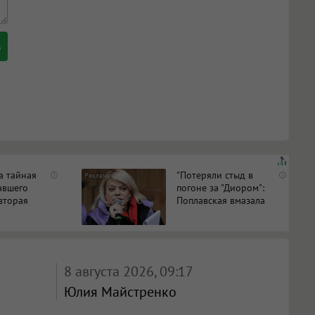
а тайная
"Потеряли стыд в
i
i
авшего
погоне за "Диором":
вторая
Поплавская вмазала
ь
семейке Плющенко
8 августа 2026, 09:17
Юлия Майстренко