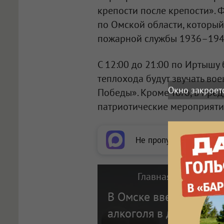
крепости после крепости». 
по Омской области, который
пожарной службы 1936–1943
С 12:00 до 21:00 по Иртышу 
теплохода будут звучать вое
Окно закроет
Победы». Кроме того, в пре
патриотические мероприятия
Не пропускайте важное
Главная новость по
В Омске введут запре
алкоголя в дни празд