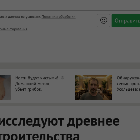
льных данных на условиях
Политики обработки
🙂
, <big>, <small>, <sup>, <sub>, <pre>, <ul>, <ol>, <li>,
омментирования
.
ет HTML, адреса URL автоматически становятся ссылками, и
ться в новой вкладке.
Ногти будут чистыми!
Обнаружен
i
Домашний метод
семья проп
убьет грибок,
Усольцева: 
возьмите 3%-ю…
жена и доч
исследуют древнее
троительства