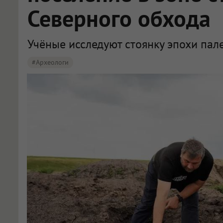
Северного обхода
Учёные исследуют стоянку эпохи пал
#археологи
Омские археологи исследуют древнее поселение около Северного обхода