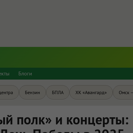
екты
Блоги
центра
Бензин
БПЛА
ХК «Авангард»
Омск —
ый полк» и концерты: