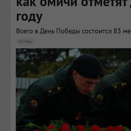
как омичи отметят
году
Всего в День Победы состоится 83 м
#9 Мая
Стало известно, что ждёт омичей на празднике 9 Мая в этом году