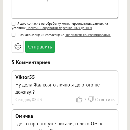
Поддержка HTML
Я даю согласие на обработку моих персональных данных на
условиях
Политики обработки персональных данных
.
<b>, <strong>, <u>, <i>, <em>, <s>, <big>,
Я ознакомлен(а) и согласен(а) с
Правилами комментирования
.
<small>, <sup>, <sub>, <pre>, <ul>, <ol>, <li>,
<blockquote>, <code> экранирует HTML,
🙂
адреса URL автоматически становятся
ссылками, и [img]адрес[/img] будет
открываться в новой вкладке.
5 Комментариев
Viktor55
Ну дела!Жалко,что лично я до этого не
доживу!?
2
Ответить
Сегодня, 08:23
Омичка
Где-то про это уже писали, только Омск