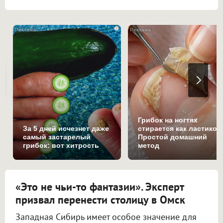
i
Грибок на ногтях
За 5 дней исчезнет даже
стирается как ластиком
самый застарелый
Простой домашний
грибок: вот хитрость
метод
«Это не чьи-то фантазии». Эксперт
призвал перенести столицу в Омск
Западная Сибирь имеет особое значение для