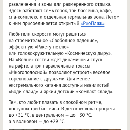
развлечения и зоны для размеренного отдыха.
Здесь работают семь горок, три бассейна, кафе,
спа-комплекс и отдельная термальная зона. Летом
к ним присоединяется открытый
«РиоПляж»
.
Любители скорости могут решиться
на стремительное «Свободное падение»,
эффектную «Ракету-петлю»
или головокружительную «Космическую дыру».
На «Волне» гостей ждёт динамичный спуск
на рафте, а три параллельные трассы
«Многополосной» позволяют устроить весёлое
соревнование с друзьями. Для менее
экстремального катания доступны извилистый
«Боди-слайд» и яркий детский «Компакт-слайд».
Тем, кто любит плавать в спокойном ритме,
доступны три бассейна. В детском вода прогрета
до +31 °C, в центральном — до +30 °C,
а в волновом — до +29 °C.