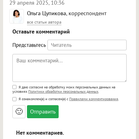
29 апреля 2025, 10:36
Ольга Цупикова
, корреспондент
все статьи автора
Оставьте комментарий
Представьтесь
Поддержка HTML
Я даю согласие на обработку моих персональных данных на
условиях
Политики обработки персональных данных
.
<b>, <strong>, <u>, <i>, <em>, <s>, <big>,
Я ознакомлен(а) и согласен(а) с
Правилами комментирования
.
<small>, <sup>, <sub>, <pre>, <ul>, <ol>, <li>,
<blockquote>, <code> экранирует HTML,
🙂
адреса URL автоматически становятся
ссылками, и [img]адрес[/img] будет
открываться в новой вкладке.
Нет комментариев.