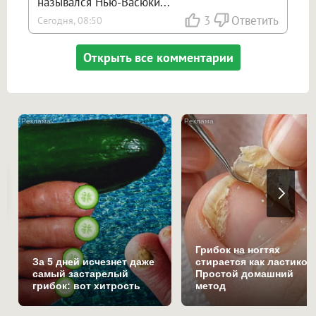
назывался Нью-Васюки...
3
Ответить
Сегодня, 08:50
Открыть все комментарии
i
Грибок на ногтях
За 5 дней исчезнет даже
стирается как ластиком
самый застарелый
Простой домашний
грибок: вот хитрость
метод