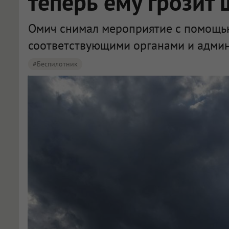
теперь ему грозит
Омич снимал мероприятие с помощью
соответствующими органами и админ
#беспилотник
Омича привлекли к ответственности за запуск беспилотника без разрешения