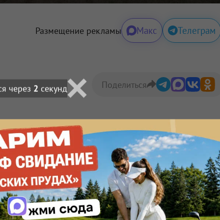
Макс
Телеграм
Размещение рекламы
Поделиться
льных данных на условиях
Политики обработки
🙂