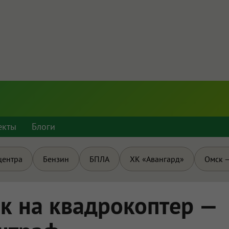
екты
Блоги
центра
Бензин
БПЛА
ХК «Авангард»
Омск —
к на квадрокоптер —