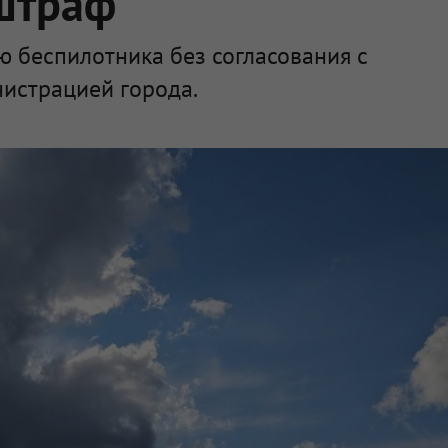
 штраф
 беспилотника без согласования с
истрацией города.