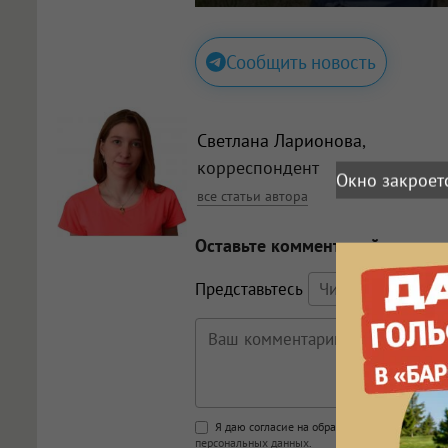
Сообщить новость
Светлана Ларионова
,
корреспондент
все статьи автора
Оставьте комментарий
Представьтесь
Поддержка HTML
Я даю согласие на обработку моих персона
персональных данных
.