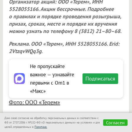
Организатор акций:
ООО «Терем»
, ИНН
5528055166. Акции бессрочные. Подробнее
о правилах и порядке проведения розыгрыша,
призах, сроках, месте и порядке их вручения
можно узнать по телефону 8 (3812) 21–80–68.
Реклама.
ООО «Терем»
, ИНН 5528055166. Erid:
2VtzqvWQq3g
.
Не пропускайте
важное — узнавайте
Подписаться
первыми с Om1 в
«Макс»
Фото: ООО «Терем»
Даю своё согласие на обработку персональных данных в соответствии с
Сообщить новость
Согласен
ФЗ от 27.07.2006 г. №152-ФЗ «О персональных данных» на условиях и для
целей, определённых в
Политике.