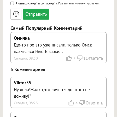
<b>, <strong>, <u>, <i>, <em>, <s>, <big>,
Я ознакомлен(а) и согласен(а) с
Правилами комментирования
.
<small>, <sup>, <sub>, <pre>, <ul>, <ol>, <li>,
<blockquote>, <code> экранирует HTML,
🙂
адреса URL автоматически становятся
ссылками, и [img]адрес[/img] будет
открываться в новой вкладке.
Самый Популярный Комментарий
Омичка
Где-то про это уже писали, только Омск
назывался Нью-Васюки...
7
1
Ответить
Сегодня, 08:50
5 Комментариев
Viktor55
Ну дела!Жалко,что лично я до этого не
доживу!?
4
Ответить
Сегодня, 08:23