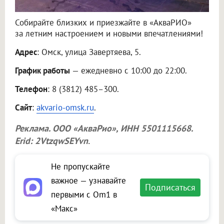
Собирайте близких и приезжайте в «АкваРИО»
за летним настроением и новыми впечатлениями!
Адрес
: Омск, улица Завертяева, 5.
График работы
— ежедневно с 10:00 до 22:00.
Телефон
: 8 (3812) 485–300.
Сайт
:
akvario-omsk.ru
.
Реклама.
ООО «АкваРио»
, ИНН 5501115668.
Erid: 2VtzqwSEYvn
.
Не пропускайте
важное — узнавайте
Подписаться
первыми с Om1 в
«Макс»