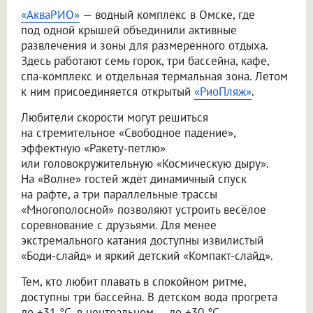
«АкваРИО»
— водный комплекс в Омске, где
под одной крышей объединили активные
развлечения и зоны для размеренного отдыха.
Здесь работают семь горок, три бассейна, кафе,
спа-комплекс и отдельная термальная зона. Летом
к ним присоединяется открытый
«РиоПляж»
.
Любители скорости могут решиться
на стремительное «Свободное падение»,
эффектную «Ракету-петлю»
или головокружительную «Космическую дыру».
На «Волне» гостей ждёт динамичный спуск
на рафте, а три параллельные трассы
«Многополосной» позволяют устроить весёлое
соревнование с друзьями. Для менее
экстремального катания доступны извилистый
«Боди-слайд» и яркий детский «Компакт-слайд».
Тем, кто любит плавать в спокойном ритме,
доступны три бассейна. В детском вода прогрета
до +31 °C, в центральном — до +30 °C,