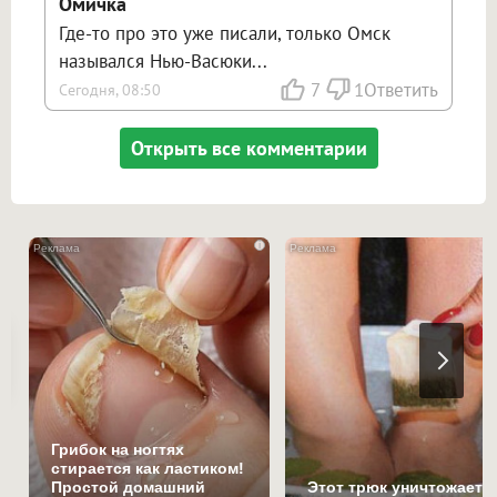
Омичка
Где-то про это уже писали, только Омск
назывался Нью-Васюки...
7
1
Ответить
Сегодня, 08:50
Открыть все комментарии
i
Грибок на ногтях
стирается как ластиком!
Простой домашний
Этот трюк уничтожает