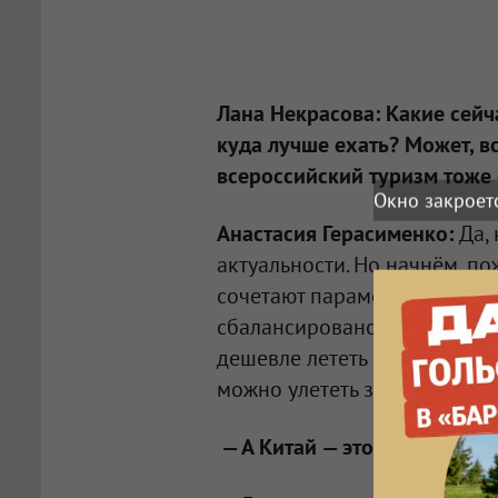
Лана Некрасова: Какие сейч
куда лучше ехать? Может, вс
всероссийский туризм тоже 
Окно закроет
Анастасия Герасименко:
Да,
актуальности. Но начнём, п
сочетают параметры «качеств
сбалансировано. Омичам пове
дешевле лететь именно из А
можно улететь за 100 тысяч 
— А Китай — это перспектив