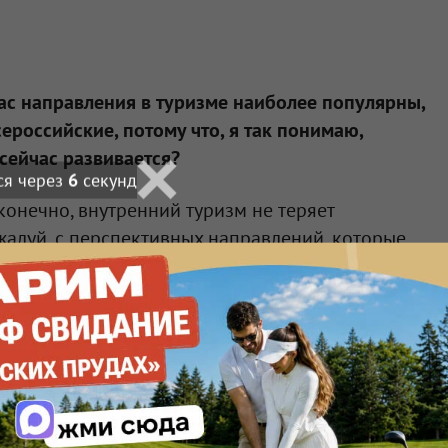
ас направления в туризме наиболее популярны,
ероссийские, потому что, я так понимаю,
сейчас развивается?
ся через
4
секунд
 конечно, внутренний туризм не теряет
ожалуй, с перспективных направлений, которые
о/цена/впечатление», то есть в них всё
зло, у нас рядом Астана, сейчас в два раза
станы на отдых. Например, прямо сейчас в Китай
рублей, пятизвёздочный отель на неделю.
ное направление?