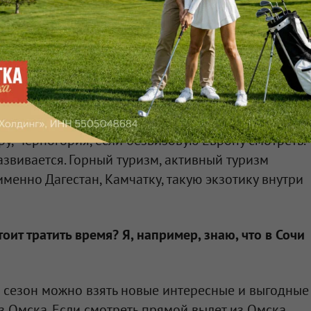
ри этом очень нравится туристам, все довольны,
ледующий отпуск опять туда. Также Азия всегда
анд. Сейчас, когда у нас лето, там тоже нормально
минусы. Нужно учитывать все нюансы по погоде.
обы каждый день было солнышко, не было волн, то,
н (
с мая по ноябрь. —
Прим. ред.
). Но также
исты летают. Очень нравится экскурсионный отдых
у, Черногория, если безвизовую Европу смотреть.
азвивается. Горный туризм, активный туризм
именно Дагестан, Камчатку, такую экзотику внутри
оит тратить время? Я, например, знаю, что в Сочи
 в сезон можно взять новые интересные и выгодные
з Омска. Если смотреть прямой вылет из Омска,