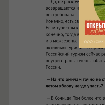
— Да, не раскрученное, но п
возвращаются и планируют с
востребована — Вьетнам, Таил
Конечно, есть свои плюсы и 
Если туристам критично, чт
конечно, тогда в Азию в сезо
и в межсезонье активно тур
активным туристам. К пример
Российский туризм сейчас р
внутри страны, очень любят 
России.
— На что омичам точно не ст
летом яблоку негде упасть?
— В Сочи, да. Тем более что
направления с вылетом не и