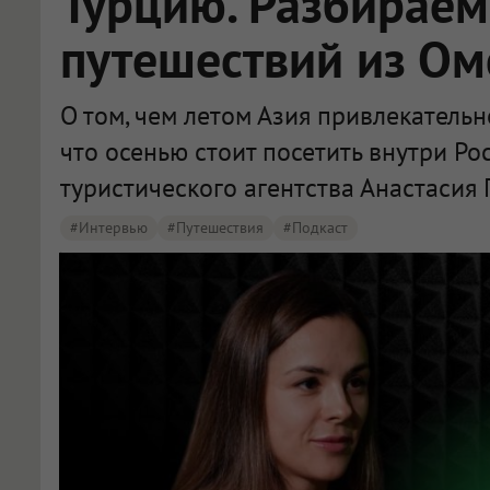
Турцию. Разбираем
путешествий из Ом
О том, чем летом Азия привлекательне
что осенью стоит посетить внутри Ро
туристического агентства Анастасия 
#интервью
#путешествия
#подкаст
Омичам рассказали, куда выгодно слетать в отпуск летом