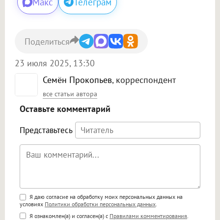
Макс
Телеграм
Поделиться
23 июля 2025, 13:30
Семён Прокопьев
, корреспондент
все статьи автора
Оставьте комментарий
Представьтесь
Поддержка HTML
Я даю согласие на обработку моих персональных данных на
условиях
Политики обработки персональных данных
.
<b>, <strong>, <u>, <i>, <em>, <s>, <big>,
Я ознакомлен(а) и согласен(а) с
Правилами комментирования
.