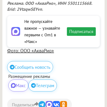
Реклама.
ООО «АкваРио»
, ИНН 5501115668.
Erid: 2VtzqwSEYvn
.
Не пропускайте
важное — узнавайте
Подписаться
первыми с Om1 в
«Макс»
Фото: ООО «АкваРио»
Сообщить новость
Размещение рекламы
Макс
Телеграм
Поделиться