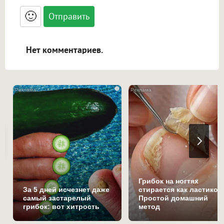
<small>, <sup>, <sub>, <pre>, <ul>, <ol>, <li>,
<blockquote>, <code> экранирует HTML,
🙂
адреса URL автоматически становятся
ссылками, и [img]адрес[/img] будет
открываться в новой вкладке.
Нет комментариев.
i
Грибок на ногтях
За 5 дней исчезнет даже
стирается как ластиком
самый застарелый
Простой домашний
грибок: вот хитрость
метод