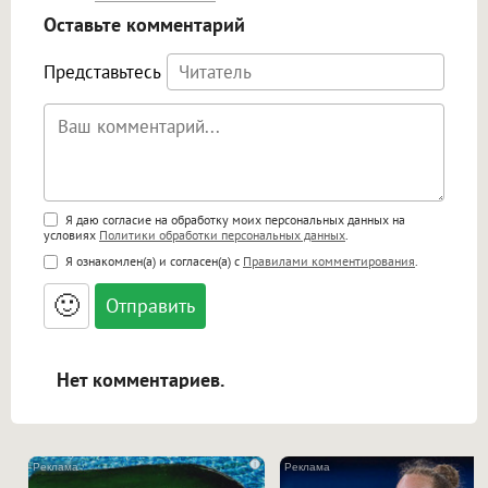
Оставьте комментарий
Представьтесь
Поддержка HTML
Я даю согласие на обработку моих персональных данных на
условиях
Политики обработки персональных данных
.
<b>, <strong>, <u>, <i>, <em>, <s>, <big>,
Я ознакомлен(а) и согласен(а) с
Правилами комментирования
.
<small>, <sup>, <sub>, <pre>, <ul>, <ol>, <li>,
<blockquote>, <code> экранирует HTML,
🙂
адреса URL автоматически становятся
ссылками, и [img]адрес[/img] будет
открываться в новой вкладке.
Нет комментариев.
i