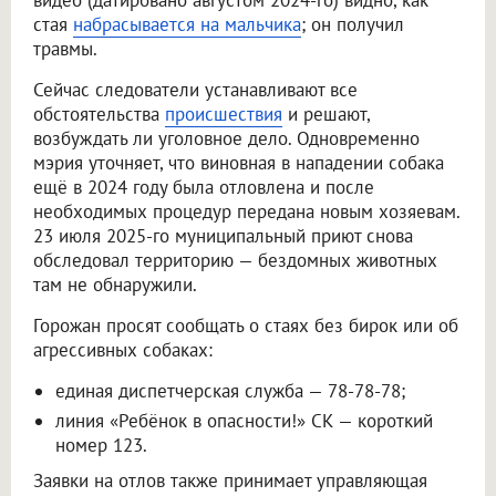
видео (датировано августом 2024-го) видно, как
стая
набрасывается на мальчика
; он получил
травмы.
Сейчас следователи устанавливают все
обстоятельства
происшествия
и решают,
возбуждать ли уголовное дело. Одновременно
мэрия уточняет, что виновная в нападении собака
ещё в 2024 году была отловлена и после
необходимых процедур передана новым хозяевам.
23 июля 2025-го муниципальный приют снова
обследовал территорию — бездомных животных
там не обнаружили.
Горожан просят сообщать о стаях без бирок или об
агрессивных собаках:
единая диспетчерская служба — 78-78-78;
линия «Ребёнок в опасности!» СК — короткий
номер 123.
Заявки на отлов также принимает управляющая