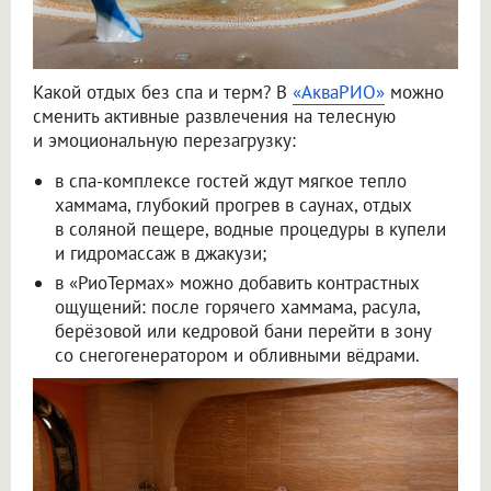
Какой отдых без спа и терм? В
«АкваРИО»
можно
сменить активные развлечения на телесную
и эмоциональную перезагрузку:
в спа-комплексе гостей ждут мягкое тепло
хаммама, глубокий прогрев в саунах, отдых
в соляной пещере, водные процедуры в купели
и гидромассаж в джакузи;
в «РиоТермах» можно добавить контрастных
ощущений: после горячего хаммама, расула,
берёзовой или кедровой бани перейти в зону
со снегогенератором и обливными вёдрами.