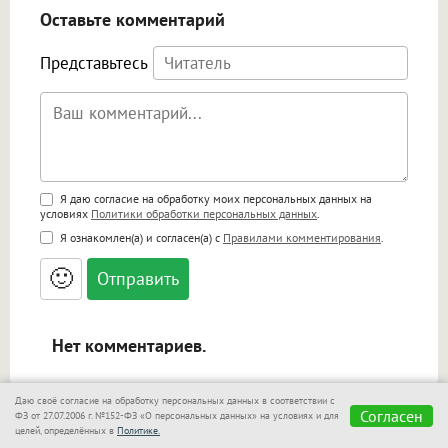
Оставьте комментарий
Представьтесь
Поддержка HTML
Я даю согласие на обработку моих персональных данных на
условиях
Политики обработки персональных данных
.
<b>, <strong>, <u>, <i>, <em>, <s>, <big>,
Я ознакомлен(а) и согласен(а) с
Правилами комментирования
.
<small>, <sup>, <sub>, <pre>, <ul>, <ol>, <li>,
<blockquote>, <code> экранирует HTML,
🙂
адреса URL автоматически становятся
ссылками, и [img]адрес[/img] будет
открываться в новой вкладке.
Нет комментариев.
Даю своё согласие на обработку персональных данных в соответствии с
Согласен
ФЗ от 27.07.2006 г. №152-ФЗ «О персональных данных» на условиях и для
i
целей, определённых в
Политике.