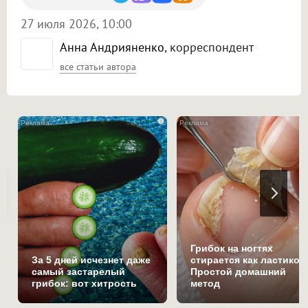
27 июля 2026, 10:00
Анна Андрияненко
, корреспондент
все статьи автора
i
Грибок на ногтях
За 5 дней исчезнет даже
стирается как ластиком
самый застарелый
Простой домашний
грибок: вот хитрость
метод