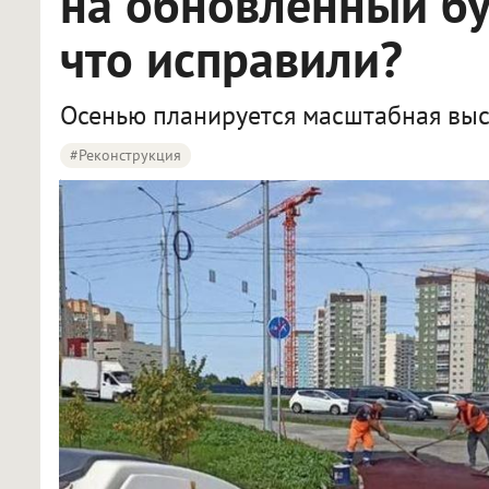
на обновлённый бу
что исправили?
Осенью планируется масштабная выс
#реконструкция
Власти отреагировали на жалобы омичей на обновлённый бульвар Архитекторов