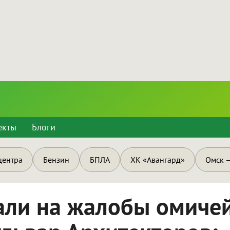
екты
Блоги
центра
Бензин
БПЛА
ХК «Авангард»
Омск —
али на жалобы омиче