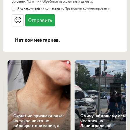
условиях
Политики обработки персональных данных
.
<b>, <strong>, <u>, <i>, <em>, <s>, <big>,
Я ознакомлен(а) и согласен(а) с
Правилами комментирования
.
<small>, <sup>, <sub>, <pre>, <ul>, <ol>, <li>,
<blockquote>, <code> экранирует HTML,
🙂
адреса URL автоматически становятся
ссылками, и [img]адрес[/img] будет
открываться в новой вкладке.
Нет комментариев.
i
Скрытые признаки рака:
Омичу, сбившему семь
на такое никто не
человек на
обращает внимание, а
Ленинградской