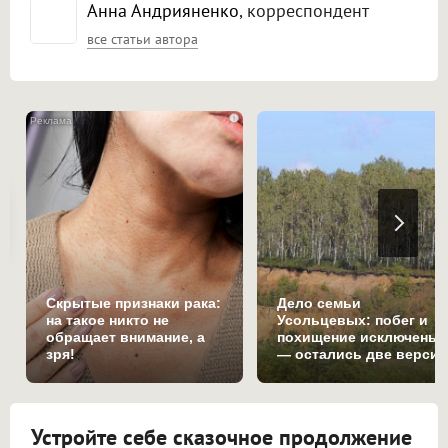
Анна Андрияненко
, корреспондент
все статьи автора
i
Скрытые признаки рака:
Дело семьи
на такое никто не
Усольцевых: побег и
обращает внимание, а
похищение исключены
зря!
— остались две верси
Устройте себе сказочное продолжение