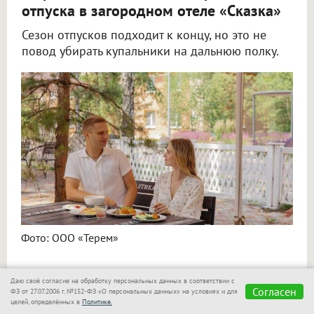
отпуска в загородном отеле «Сказка»
Сезон отпусков подходит к концу, но это не
повод убирать купальники на дальнюю полку.
Фото: ООО «Терем»
Продлить ощущение беззаботного отдыха можно
Даю своё согласие на обработку персональных данных в соответствии с
Согласен
ФЗ от 27.07.2006 г. №152-ФЗ «О персональных данных» на условиях и для
и в конце лета — среди тёплой воды, банного пара
целей, определённых в
Политике.
и спокойной загородной атмосферы.