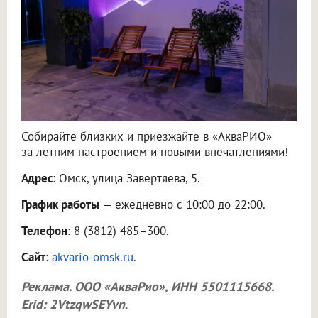
Собирайте близких и приезжайте в «АкваРИО»
за летним настроением и новыми впечатлениями!
Адрес
: Омск, улица Завертяева, 5.
График работы
— ежедневно с 10:00 до 22:00.
Телефон
: 8 (3812) 485–300.
Сайт
:
akvario-omsk.ru
.
Реклама.
ООО «АкваРио»
, ИНН 5501115668.
Erid: 2VtzqwSEYvn
.