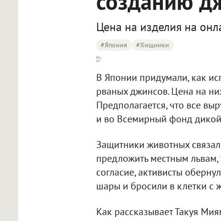
созданию д
Цена на изделия на онла
#Япония
#хищники
Японцы привлекли [хищников к созданию джинсов]
В Японии придумали, как ис
рваных джинсов. Цена на них
Предполагается, что все вы
и во Всемирный фонд дикой
Защитники животных связали
предложить местным львам, 
согласие, активисты оберн
шары и бросили в клетки с ж
Как рассказывает Такуя Миям