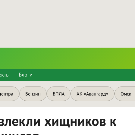
екты
Блоги
центра
Бензин
БПЛА
ХК «Авангард»
Омск —
влекли хищников к