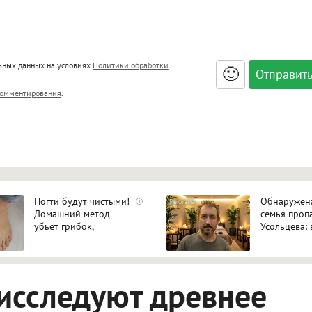
льных данных на условиях
Политики обработки
🙂
, <big>, <small>, <sup>, <sub>, <pre>, <ul>, <ol>, <li>,
омментирования
.
ет HTML, адреса URL автоматически становятся ссылками, и
ться в новой вкладке.
Ногти будут чистыми!
Обнаружен
i
Домашний метод
семья проп
убьет грибок,
Усольцева: 
возьмите 3%-ю…
жена и доч
исследуют древнее