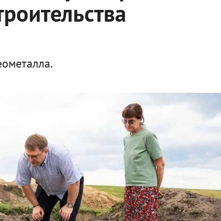
троительства
еометалла.