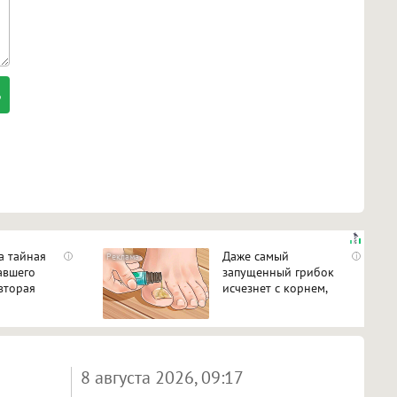
а тайная
Даже самый
i
i
авшего
запущенный грибок
вторая
исчезнет с корнем,
ь
если перед сном…
8 августа 2026, 09:17