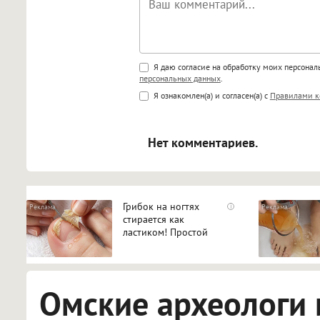
Поддержка HTML
Я даю согласие на обработку моих персона
персональных данных
.
<b>, <strong>, <u>, <i>, <em>, <s>
Я ознакомлен(а) и согласен(а) с
Правилами к
<blockquote>, <code> экраниру
[img]адрес[/img] будет открыва
Нет комментариев.
Грибок на ногтях
i
стирается как
ластиком! Простой
домашний метод
Омские археологи 