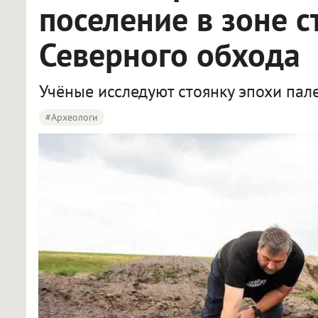
поселение в зоне с
Северного обхода
Учёные исследуют стоянку эпохи пал
#археологи
Омские археологи исследуют древнее поселение около Северного обхода