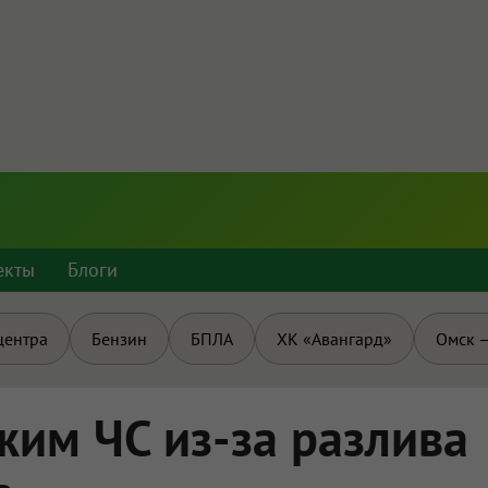
екты
Блоги
центра
Бензин
БПЛА
ХК «Авангард»
Омск —
жим ЧС из-за разлива