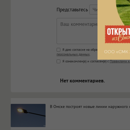
Представьтесь
Поддержка HTML
Я даю согласие на обработку моих персона
персональных данных
.
<b>, <strong>, <u>, <i>, <em>, <s>
Я ознакомлен(а) и согласен(а) с
Правилами к
<blockquote>, <code> экраниру
[img]адрес[/img] будет открыва
Нет комментариев.
В Омске построят новые линии наружного 