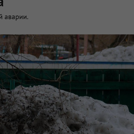
а
й аварии.