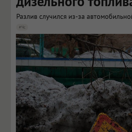
дизельного топлив
Разлив случился из-за автомобильно
#чс