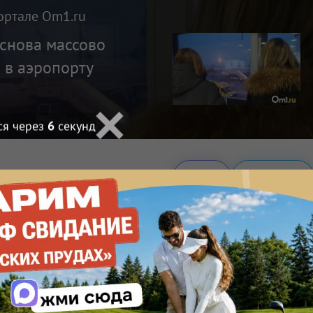
ортале Om1.ru
 снова массово
 в аэропорту
ся через
4
секунд
Макс
Телеграм
Размещение рекламы
Поделиться