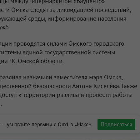
ницы между гипермаркетом «Бауцентр»
асти Омска следят за ликвидацией последствий,
ружающей среды, информирование населения
ужб.
ации проводятся силами Омского городского
системы единой государственной системы
ии ЧС Омской области.
разлива назначили заместителя мэра Омска,
щественной безопасности Антона Киселёва. Также
оступ к территории разлива и провести работы
.
Подписаться
 — узнавайте первыми с Om1 в «Макс»