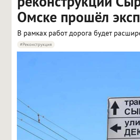
реконструкции Сыр
Омске прошёл эксп
В рамках работ дорога будет расшире
#реконструкция
Второй этап реконструкции Сыропятского тракта в Омске прошёл экспертизу