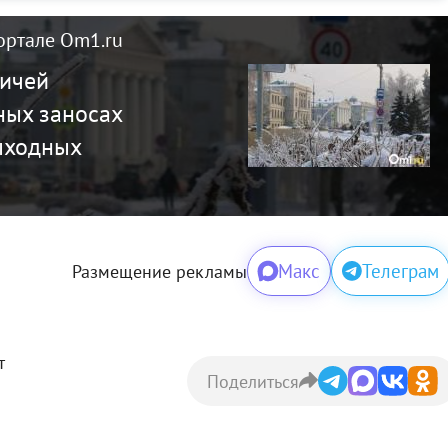
ортале Om1.ru
мичей
ных заносах
выходных
Макс
Телеграм
Размещение рекламы
т
Поделиться