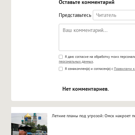
Оставьте комментарий
Представьтесь
Поддержка HTML
Я даю согласие на обработку моих персона
персональных данных
.
<b>, <strong>, <u>, <i>, <em>, <s>
Я ознакомлен(а) и согласен(а) с
Правилами к
<blockquote>, <code> экраниру
[img]адрес[/img] будет открыва
Нет комментариев.
Летние планы под угрозой: Омск накроет 