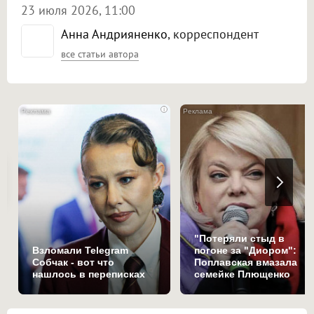
23 июля 2026, 11:00
Анна Андрияненко
, корреспондент
все статьи автора
i
"Потеряли стыд в
Взломали Telegram
погоне за "Диором":
Собчак - вот что
Поплавская вмазала
нашлось в переписках
семейке Плющенко