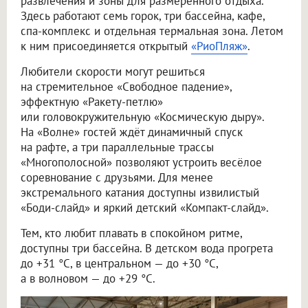
развлечения и зоны для размеренного отдыха.
Здесь работают семь горок, три бассейна, кафе,
спа-комплекс и отдельная термальная зона. Летом
к ним присоединяется открытый
«РиоПляж»
.
Любители скорости могут решиться
на стремительное «Свободное падение»,
эффектную «Ракету-петлю»
или головокружительную «Космическую дыру».
На «Волне» гостей ждёт динамичный спуск
на рафте, а три параллельные трассы
«Многополосной» позволяют устроить весёлое
соревнование с друзьями. Для менее
экстремального катания доступны извилистый
«Боди-слайд» и яркий детский «Компакт-слайд».
Тем, кто любит плавать в спокойном ритме,
доступны три бассейна. В детском вода прогрета
до +31 °C, в центральном — до +30 °C,
а в волновом — до +29 °C.