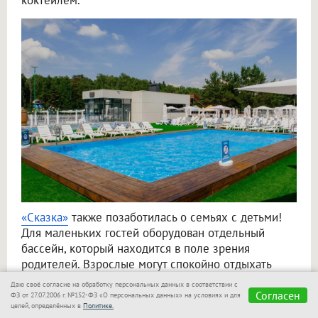
коктейлем.
«Сказка»
также позаботилась о семьях с детьми!
Для маленьких гостей оборудован отдельный
бассейн, который находится в поле зрения
родителей. Взрослые могут спокойно отдыхать
рядом и следить за играми своих малышей.
Даю своё согласие на обработку персональных данных в соответствии с
Согласен
ФЗ от 27.07.2006 г. №152-ФЗ «О персональных данных» на условиях и для
целей, определённых в
Политике.