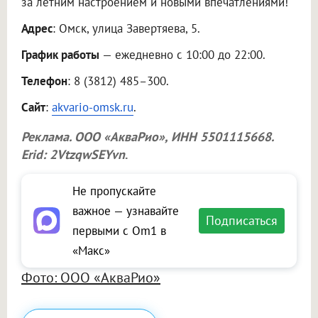
за летним настроением и новыми впечатлениями!
Адрес
: Омск, улица Завертяева, 5.
График работы
— ежедневно с 10:00 до 22:00.
Телефон
: 8 (3812) 485–300.
Сайт
:
akvario-omsk.ru
.
Реклама.
ООО «АкваРио»
, ИНН 5501115668.
Erid: 2VtzqwSEYvn
.
Не пропускайте
важное — узнавайте
Подписаться
первыми с Om1 в
«Макс»
Фото: ООО «АкваРио»