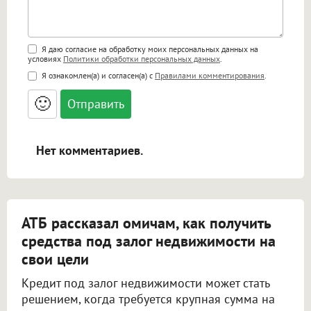
Поддержка HTML
Я даю согласие на обработку моих персональных данных на
условиях
Политики обработки персональных данных
.
<b>, <strong>, <u>, <i>, <em>, <s>, <big>,
Я ознакомлен(а) и согласен(а) с
Правилами комментирования
.
<small>, <sup>, <sub>, <pre>, <ul>, <ol>, <li>,
<blockquote>, <code> экранирует HTML,
🙂
адреса URL автоматически становятся
ссылками, и [img]адрес[/img] будет
открываться в новой вкладке.
Нет комментариев.
АТБ рассказал омичам, как получить
средства под залог недвижимости на
свои цели
Кредит под залог недвижимости может стать
решением, когда требуется крупная сумма на