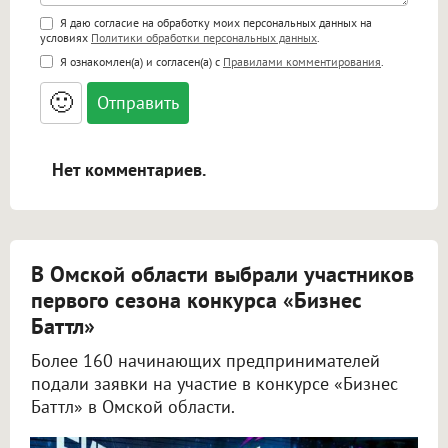
Поддержка HTML
Я даю согласие на обработку моих персональных данных на
условиях
Политики обработки персональных данных
.
<b>, <strong>, <u>, <i>, <em>, <s>, <big>,
Я ознакомлен(а) и согласен(а) с
Правилами комментирования
.
<small>, <sup>, <sub>, <pre>, <ul>, <ol>, <li>,
<blockquote>, <code> экранирует HTML,
🙂
адреса URL автоматически становятся
ссылками, и [img]адрес[/img] будет
открываться в новой вкладке.
Нет комментариев.
В Омской области выбрали участников
первого сезона конкурса «Бизнес
Баттл»
Более 160 начинающих предпринимателей
подали заявки на участие в конкурсе «Бизнес
Баттл» в Омской области.