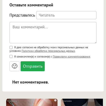
Оставьте комментарий
Представьтесь
Поддержка HTML
Я даю согласие на обработку моих персональных данных на
условиях
Политики обработки персональных данных
.
<b>, <strong>, <u>, <i>, <em>, <s>, <big>,
Я ознакомлен(а) и согласен(а) с
Правилами комментирования
.
<small>, <sup>, <sub>, <pre>, <ul>, <ol>, <li>,
<blockquote>, <code> экранирует HTML,
🙂
адреса URL автоматически становятся
ссылками, и [img]адрес[/img] будет
открываться в новой вкладке.
Нет комментариев.
i