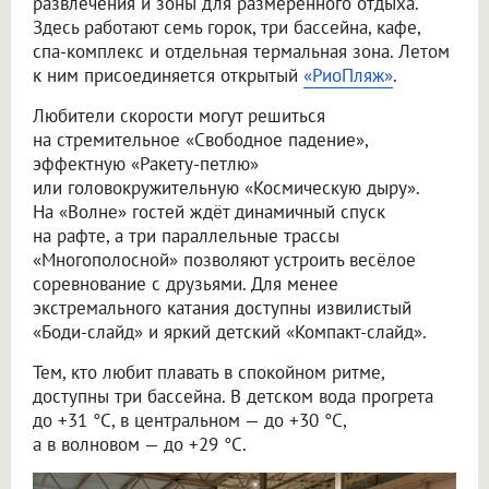
развлечения и зоны для размеренного отдыха.
Здесь работают семь горок, три бассейна, кафе,
спа-комплекс и отдельная термальная зона. Летом
к ним присоединяется открытый
«РиоПляж»
.
Любители скорости могут решиться
на стремительное «Свободное падение»,
эффектную «Ракету-петлю»
или головокружительную «Космическую дыру».
На «Волне» гостей ждёт динамичный спуск
на рафте, а три параллельные трассы
«Многополосной» позволяют устроить весёлое
соревнование с друзьями. Для менее
экстремального катания доступны извилистый
«Боди-слайд» и яркий детский «Компакт-слайд».
Тем, кто любит плавать в спокойном ритме,
доступны три бассейна. В детском вода прогрета
до +31 °C, в центральном — до +30 °C,
а в волновом — до +29 °C.