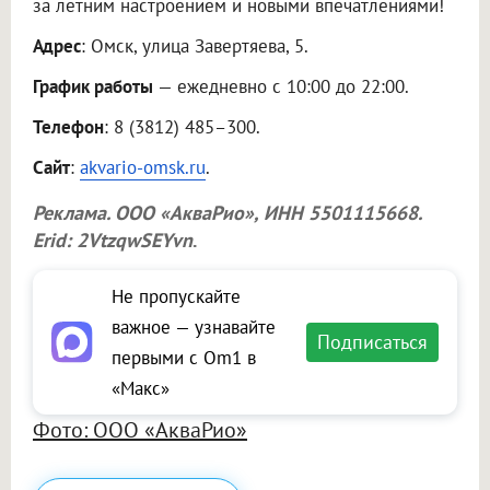
за летним настроением и новыми впечатлениями!
Адрес
: Омск, улица Завертяева, 5.
График работы
— ежедневно с 10:00 до 22:00.
Телефон
: 8 (3812) 485–300.
Сайт
:
akvario-omsk.ru
.
Реклама.
ООО «АкваРио»
, ИНН 5501115668.
Erid: 2VtzqwSEYvn
.
Не пропускайте
важное — узнавайте
Подписаться
первыми с Om1 в
«Макс»
Фото: ООО «АкваРио»