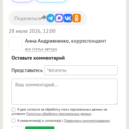
Поделиться
28 июля 2026, 12:00
Анна Андрияненко
, корреспондент
все статьи автора
Оставьте комментарий
Представьтесь
Поддержка HTML
Я даю согласие на обработку моих персональных данных на
условиях
Политики обработки персональных данных
.
<b>, <strong>, <u>, <i>, <em>, <s>, <big>,
Я ознакомлен(а) и согласен(а) с
Правилами комментирования
.
<small>, <sup>, <sub>, <pre>, <ul>, <ol>, <li>,
<blockquote>, <code> экранирует HTML,