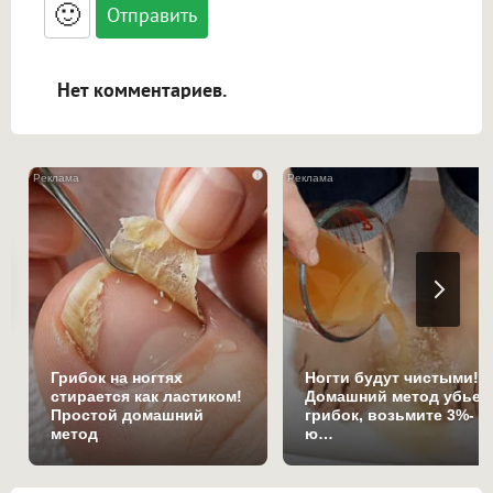
<blockquote>, <code> экранирует HTML,
🙂
адреса URL автоматически становятся
ссылками, и [img]адрес[/img] будет
открываться в новой вкладке.
Нет комментариев.
i
Грибок на ногтях
Ногти будут чистыми!
стирается как ластиком!
Домашний метод убьет
Простой домашний
грибок, возьмите 3%-
метод
ю…