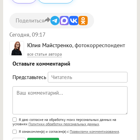
Поделиться
Сегодня, 09:17
Юлия Майстренко
, фотокорреспондент
все статьи автора
Оставьте комментарий
Представьтесь
Поддержка HTML
Я даю согласие на обработку моих персональных данных на
условиях
Политики обработки персональных данных
.
<b>, <strong>, <u>, <i>, <em>, <s>, <big>,
Я ознакомлен(а) и согласен(а) с
Правилами комментирования
.
<small>, <sup>, <sub>, <pre>, <ul>, <ol>, <li>,