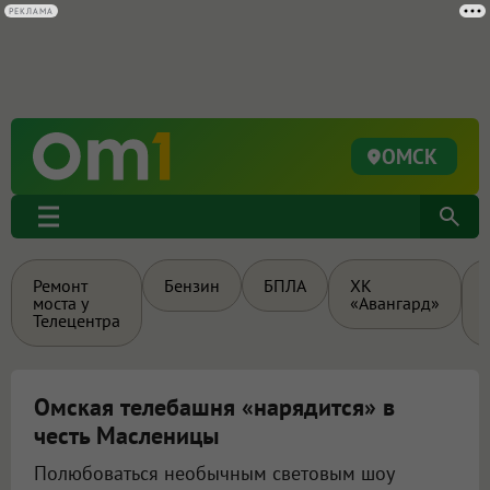
ОМСК
Ремонт
Бензин
БПЛА
ХК
моста у
«Авангард»
Телецентра
Омская телебашня «нарядится» в
честь Масленицы
Полюбоваться необычным световым шоу