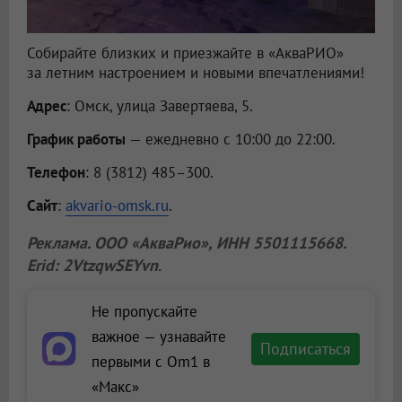
Собирайте близких и приезжайте в «АкваРИО»
за летним настроением и новыми впечатлениями!
Адрес
: Омск, улица Завертяева, 5.
График работы
— ежедневно с 10:00 до 22:00.
Телефон
: 8 (3812) 485–300.
Сайт
:
akvario-omsk.ru
.
Реклама.
ООО «АкваРио»
, ИНН 5501115668.
Erid: 2VtzqwSEYvn
.
Не пропускайте
важное — узнавайте
Подписаться
первыми с Om1 в
«Макс»