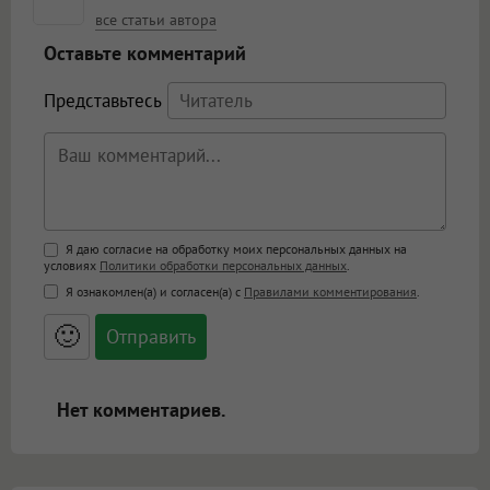
все статьи автора
Оставьте комментарий
Представьтесь
Поддержка HTML
Я даю согласие на обработку моих персональных данных на
условиях
Политики обработки персональных данных
.
<b>, <strong>, <u>, <i>, <em>, <s>, <big>,
Я ознакомлен(а) и согласен(а) с
Правилами комментирования
.
<small>, <sup>, <sub>, <pre>, <ul>, <ol>, <li>,
<blockquote>, <code> экранирует HTML,
🙂
адреса URL автоматически становятся
ссылками, и [img]адрес[/img] будет
открываться в новой вкладке.
Нет комментариев.