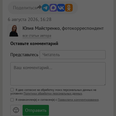
Поделиться
6 августа 2026, 16:28
Юлия Майстренко
, фотокорреспондент
все статьи автора
Оставьте комментарий
Представьтесь
Поддержка HTML
Я даю согласие на обработку моих персональных данных на
условиях
Политики обработки персональных данных
.
<b>, <strong>, <u>, <i>, <em>, <s>, <big>,
Я ознакомлен(а) и согласен(а) с
Правилами комментирования
.
<small>, <sup>, <sub>, <pre>, <ul>, <ol>, <li>,
<blockquote>, <code> экранирует HTML,
🙂
адреса URL автоматически становятся
ссылками, и [img]адрес[/img] будет