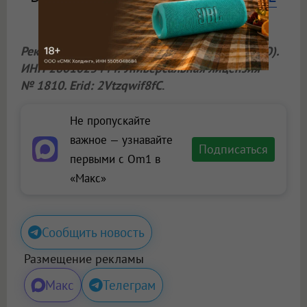
БАНКА.
Реклама. «Азиатско-Тихоокеанский Банк» (АО).
ИНН 2801023444. Универсальная лицензия
№ 1810. Erid: 2Vtzqwif8fC
.
Не пропускайте
важное — узнавайте
Подписаться
первыми с Om1 в
«Макс»
Сообщить новость
Размещение рекламы
Макс
Телеграм