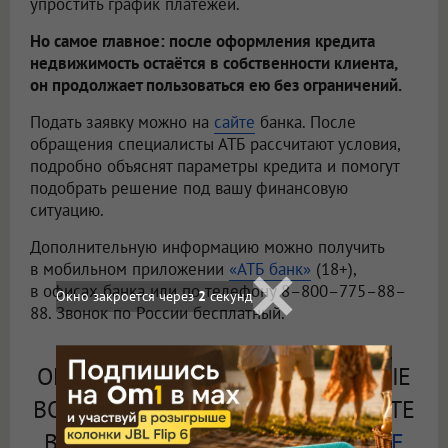
упростить график платежей.
Но самое главное: после оформления кредита
недвижимость остаётся в собственности клиента,
он продолжает пользоваться ею без ограничений.
Подать заявку можно на
сайте
банка. После
обращения специалисты АТБ рассчитают условия,
подробно объяснят параметры кредита и помогут
подобрать решение под вашу финансовую
ситуацию.
Дополнительную информацию можно получить
в мобильном приложении
«АТБ банк»
(18+),
в офисах банка или по телефону 8–800–775–88–
88. Звонок по России бесплатный.
ОЦЕНИВАЙТЕ СВОИ ФИНАНСОВЫЕ
ВОЗМОЖНОСТИ И РИСКИ. ИЗУЧИТЕ
ВСЕ УСЛОВИЯ КРЕДИТА НА
САЙТЕ