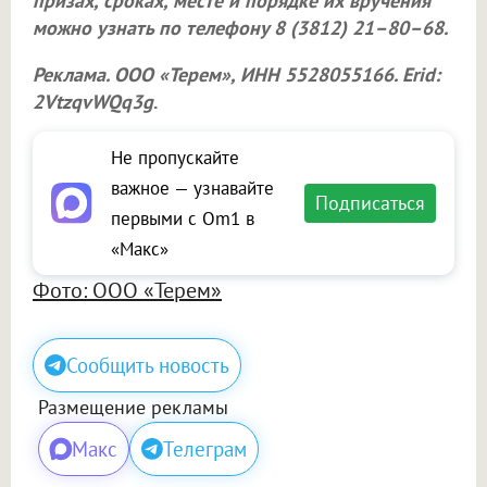
призах, сроках, месте и порядке их вручения
можно узнать по телефону 8 (3812) 21–80–68.
Реклама.
ООО «Терем»
, ИНН 5528055166. Erid:
2VtzqvWQq3g
.
Не пропускайте
важное — узнавайте
Подписаться
первыми с Om1 в
«Макс»
Фото: ООО «Терем»
Сообщить новость
Размещение рекламы
Макс
Телеграм