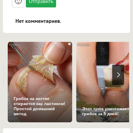
🙂
адреса URL автоматически становятся
ссылками, и [img]адрес[/img] будет
открываться в новой вкладке.
Нет комментариев.
i
Грибок на ногтях
стирается как ластиком!
Простой домашний
Этот трюк уничтожает
метод
грибок за 5 дней!