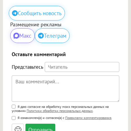
Сообщить новость
Размещение рекламы
Макс
Телеграм
Оставьте комментарий
Представьтесь
Поддержка HTML
Я даю согласие на обработку моих персональных данных на
условиях
Политики обработки персональных данных
.
<b>, <strong>, <u>, <i>, <em>, <s>, <big>,
Я ознакомлен(а) и согласен(а) с
Правилами комментирования
.
<small>, <sup>, <sub>, <pre>, <ul>, <ol>, <li>,
<blockquote>, <code> экранирует HTML,
🙂
адреса URL автоматически становятся