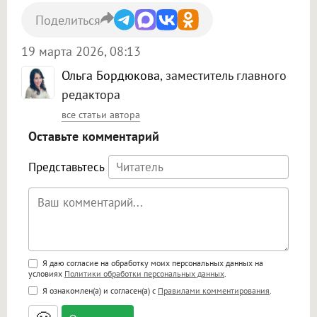
Поделиться
19 марта 2026, 08:13
Ольга Бордюкова
, заместитель главного
редактора
все статьи автора
Оставьте комментарий
Представьтесь
Поддержка HTML
Я даю согласие на обработку моих персональных данных на
условиях
Политики обработки персональных данных
.
<b>, <strong>, <u>, <i>, <em>, <s>, <big>,
Я ознакомлен(а) и согласен(а) с
Правилами комментирования
.
<small>, <sup>, <sub>, <pre>, <ul>, <ol>, <li>,
<blockquote>, <code> экранирует HTML,