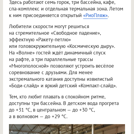
Здесь работают семь горок, три бассейна, кафе,
спа-комплекс и отдельная термальная зона. Летом
к ним присоединяется открытый
«РиоПляж»
.
Любители скорости могут решиться
на стремительное «Свободное падение»,
эффектную «Ракету-петлю»
или головокружительную «Космическую дыру».
На «Волне» гостей ждёт динамичный спуск
на рафте, а три параллельные трассы
«Многополосной» позволяют устроить весёлое
соревнование с друзьями. Для менее
экстремального катания доступны извилистый
«Боди-слайд» и яркий детский «Компакт-слайд».
Тем, кто любит плавать в спокойном ритме,
доступны три бассейна. В детском вода прогрета
до +31 °C, в центральном — до +30 °C,
а в волновом — до +29 °C.