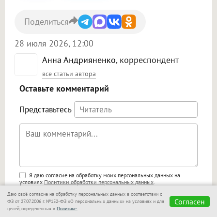
Поделиться
28 июля 2026, 12:00
Анна Андрияненко
, корреспондент
все статьи автора
Оставьте комментарий
Представьтесь
Поддержка HTML
Я даю согласие на обработку моих персональных данных на
условиях
Политики обработки персональных данных
.
<b>, <strong>, <u>, <i>, <em>, <s>, <big>,
Я ознакомлен(а) и согласен(а) с
Правилами комментирования
.
Даю своё согласие на обработку персональных данных в соответствии с
<small>, <sup>, <sub>, <pre>, <ul>, <ol>, <li>,
Согласен
ФЗ от 27.07.2006 г. №152-ФЗ «О персональных данных» на условиях и для
<blockquote>, <code> экранирует HTML,
целей, определённых в
Политике.
🙂
адреса URL автоматически становятся