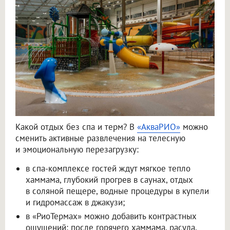
Какой отдых без спа и терм? В
«АкваРИО»
можно
сменить активные развлечения на телесную
и эмоциональную перезагрузку:
в спа-комплексе гостей ждут мягкое тепло
хаммама, глубокий прогрев в саунах, отдых
в соляной пещере, водные процедуры в купели
и гидромассаж в джакузи;
в «РиоТермах» можно добавить контрастных
ощущений: после горячего хаммама, расула,