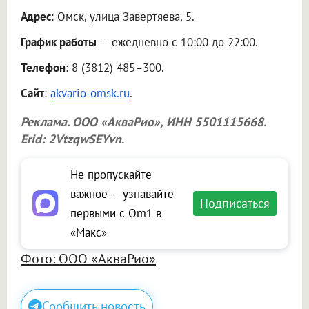
Адрес
: Омск, улица Завертяева, 5.
График работы
— ежедневно с 10:00 до 22:00.
Телефон
: 8 (3812) 485–300.
Сайт
:
akvario-omsk.ru
.
Реклама.
ООО «АкваРио»
, ИНН 5501115668.
Erid: 2VtzqwSEYvn
.
Не пропускайте
важное — узнавайте
Подписаться
первыми с Om1 в
«Макс»
Фото: ООО «АкваРио»
Сообщить новость