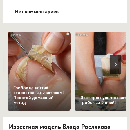
открываться в новой вкладке.
Нет комментариев.
i
Грибок на ногтях
стирается как ластиком!
Простой домашний
Этот трюк уничтожает
метод
грибок за 5 дней!
Известная модель Влада Рослякова