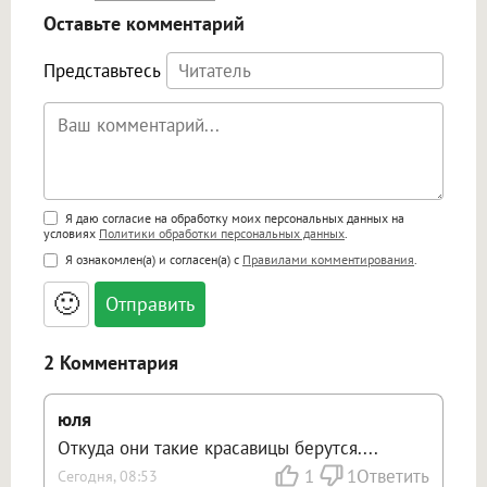
Оставьте комментарий
Представьтесь
Поддержка HTML
Я даю согласие на обработку моих персональных данных на
условиях
Политики обработки персональных данных
.
<b>, <strong>, <u>, <i>, <em>, <s>, <big>,
Я ознакомлен(а) и согласен(а) с
Правилами комментирования
.
<small>, <sup>, <sub>, <pre>, <ul>, <ol>, <li>,
<blockquote>, <code> экранирует HTML,
🙂
адреса URL автоматически становятся
ссылками, и [img]адрес[/img] будет
открываться в новой вкладке.
2 Комментария
юля
Откуда они такие красавицы берутся....
1
1
Ответить
Сегодня, 08:53