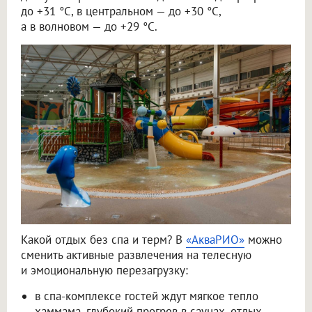
до +31 °C, в центральном — до +30 °C,
а в волновом — до +29 °C.
Какой отдых без спа и терм? В
«АкваРИО»
можно
сменить активные развлечения на телесную
и эмоциональную перезагрузку:
в спа-комплексе гостей ждут мягкое тепло
хаммама, глубокий прогрев в саунах, отдых