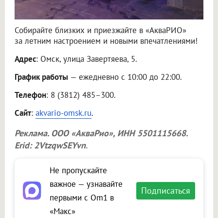
Собирайте близких и приезжайте в «АкваРИО»
за летним настроением и новыми впечатлениями!
Адрес
: Омск, улица Завертяева, 5.
График работы
— ежедневно с 10:00 до 22:00.
Телефон
: 8 (3812) 485–300.
Сайт
:
akvario-omsk.ru
.
Реклама.
ООО «АкваРио»
, ИНН 5501115668.
Erid: 2VtzqwSEYvn
.
Не пропускайте
важное — узнавайте
Подписаться
первыми с Om1 в
«Макс»