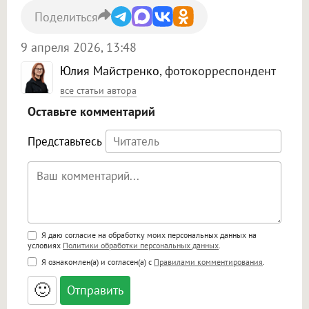
Поделиться
9 апреля 2026, 13:48
Юлия Майстренко
, фотокорреспондент
все статьи автора
Оставьте комментарий
Представьтесь
Поддержка HTML
Я даю согласие на обработку моих персональных данных на
условиях
Политики обработки персональных данных
.
<b>, <strong>, <u>, <i>, <em>, <s>, <big>,
Я ознакомлен(а) и согласен(а) с
Правилами комментирования
.
<small>, <sup>, <sub>, <pre>, <ul>, <ol>, <li>,
<blockquote>, <code> экранирует HTML,
🙂
адреса URL автоматически становятся
ссылками, и [img]адрес[/img] будет