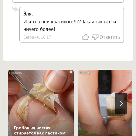
Эля.
И что в ней красивого!!?? Такая как все и
ничего более!
Ответить
Сегодня, 16:17
i
Грибок на ногтях
стирается как ластиком!