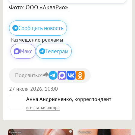
Фото: ООО «АкваРио»
Сообщить новость
Размещение рекламы
Макс
Телеграм
Поделиться
27 июля 2026, 10:00
Анна Андрияненко
, корреспондент
все статьи автора
i