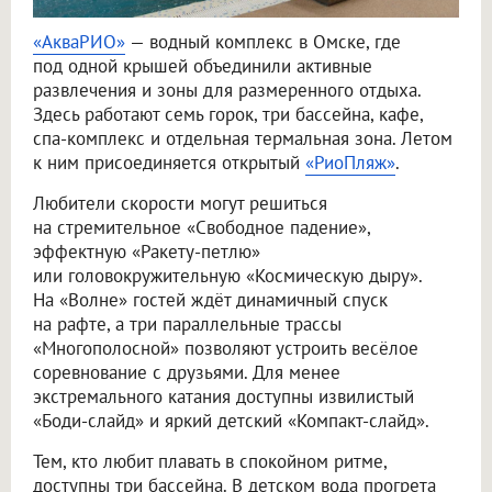
«АкваРИО»
— водный комплекс в Омске, где
под одной крышей объединили активные
развлечения и зоны для размеренного отдыха.
Здесь работают семь горок, три бассейна, кафе,
спа-комплекс и отдельная термальная зона. Летом
к ним присоединяется открытый
«РиоПляж»
.
Любители скорости могут решиться
на стремительное «Свободное падение»,
эффектную «Ракету-петлю»
или головокружительную «Космическую дыру».
На «Волне» гостей ждёт динамичный спуск
на рафте, а три параллельные трассы
«Многополосной» позволяют устроить весёлое
соревнование с друзьями. Для менее
экстремального катания доступны извилистый
«Боди-слайд» и яркий детский «Компакт-слайд».
Тем, кто любит плавать в спокойном ритме,
доступны три бассейна. В детском вода прогрета