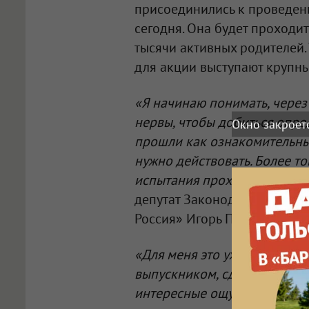
присоединились к проведени
сегодня. Она будет проходит
тысячи активных родителей.
для акции выступают крупн
«Я начинаю понимать, через 
нервы, чтобы добиться опре
Окно закроет
прошли как ознакомительный
нужно действовать. Более то
испытания проходят и они з
депутат Законодательного С
Россия» Игорь Попов.
«Для меня это уже не первый 
выпускником, сдавал ЕГЭ. Эт
интересные ощущения, вспом