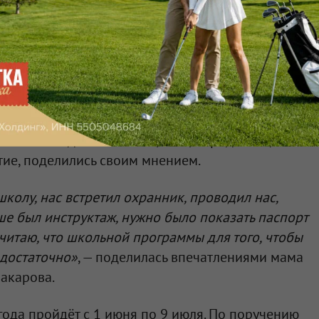
и «Единая Россия» Максим Концедалов.
дит регистрация на ЕГЭ и организуется рассадка
ак организован контроль за объективностью
одит печать и сканирование контрольных
Во время ЕГЭ с родителями действовал штаб
ский кабинет, организовано место для СМИ,
ные наблюдатели. В конце акции родители,
тие, поделились своим мнением.
колу, нас встретил охранник, проводил нас,
ьше был инструктаж, нужно было показать паспорт
считаю, что школьной программы для того, чтобы
 достаточно»
, — поделилась впечатлениями мама
акарова.
ода пройдёт с 1 июня по 9 июля. По поручению