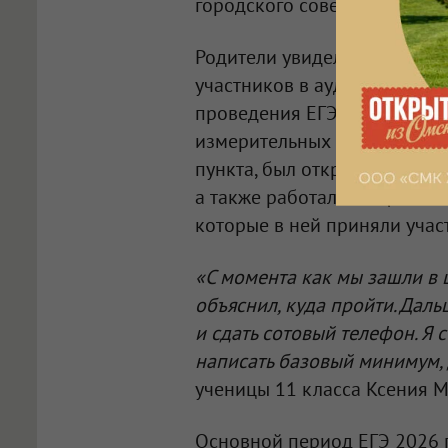
городского совета от парти
Родители увидели, как прохо
участников в аудиториях, к
проведения ЕГЭ, как происх
измерительных материалов. 
пункта, был открыт медицин
а также работали обществен
которые в ней приняли учас
«С момента как мы зашли в ш
объяснил, куда пройти. Дал
и сдать сотовый телефон. Я 
написать базовый минимум,
ученицы 11 класса Ксения М
Основной период ЕГЭ 2026 г