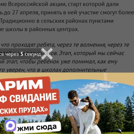
ю Всероссийской акции, старт которой дали
ь до 27 апреля, принять в ней участие смогут более
 Традиционно в сельских районах пунктами
ые школы в районных центрах.
что проходят ребята, через те волнения, через те
делённых результатов. Этап, который мы сейчас
ся через
3
секунд
 этап, чтобы ребёнок уже понимал, как ему
го уверен, что в школах дополнительные
нают какие-то элементарные вещи»
, — считает
обрания Омской области от партии «Единая
опыт. Я больше, чем 20 лет назад, сам, будучи
о была первая волна. Поэтому сегодня были очень
нил, как это было»
, — добавил депутат Омского