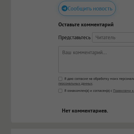
Сообщить новость
Оставьте комментарий
Представьтесь
Поддержка HTML
Я даю согласие на обработку моих персона
персональных данных
.
<b>, <strong>, <u>, <i>, <em>, <s>
Я ознакомлен(а) и согласен(а) с
Правилами к
<blockquote>, <code> экраниру
[img]адрес[/img] будет открыва
Нет комментариев.