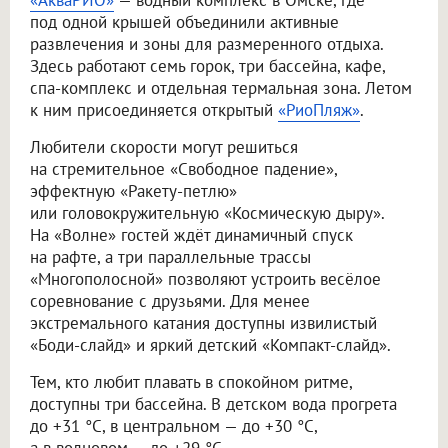
под одной крышей объединили активные
развлечения и зоны для размеренного отдыха.
Здесь работают семь горок, три бассейна, кафе,
спа-комплекс и отдельная термальная зона. Летом
к ним присоединяется открытый
«РиоПляж»
.
Любители скорости могут решиться
на стремительное «Свободное падение»,
эффектную «Ракету-петлю»
или головокружительную «Космическую дыру».
На «Волне» гостей ждёт динамичный спуск
на рафте, а три параллельные трассы
«Многополосной» позволяют устроить весёлое
соревнование с друзьями. Для менее
экстремального катания доступны извилистый
«Боди-слайд» и яркий детский «Компакт-слайд».
Тем, кто любит плавать в спокойном ритме,
доступны три бассейна. В детском вода прогрета
до +31 °C, в центральном — до +30 °C,
а в волновом — до +29 °C.