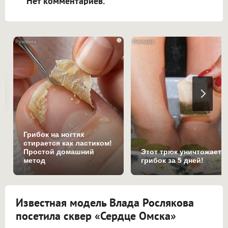
Нет комментариев.
i
Грибок на ногтях
стирается как ластиком!
Простой домашний
Этот трюк уничтожает
метод
грибок за 5 дней!
Известная модель Влада Рослякова
посетила сквер «Сердце Омска»