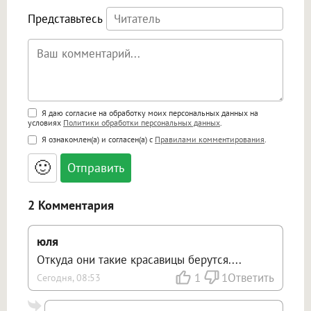
Представьтесь
Поддержка HTML
Я даю согласие на обработку моих персональных данных на
условиях
Политики обработки персональных данных
.
<b>, <strong>, <u>, <i>, <em>, <s>, <big>,
Я ознакомлен(а) и согласен(а) с
Правилами комментирования
.
<small>, <sup>, <sub>, <pre>, <ul>, <ol>, <li>,
<blockquote>, <code> экранирует HTML,
🙂
адреса URL автоматически становятся
ссылками, и [img]адрес[/img] будет
открываться в новой вкладке.
2 Комментария
юля
Откуда они такие красавицы берутся....
1
1
Ответить
Сегодня, 08:53