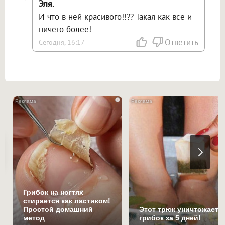
Эля.
И что в ней красивого!!?? Такая как все и
ничего более!
Ответить
Сегодня, 16:17
i
Грибок на ногтях
стирается как ластиком!
Простой домашний
Этот трюк уничтожает
метод
грибок за 5 дней!