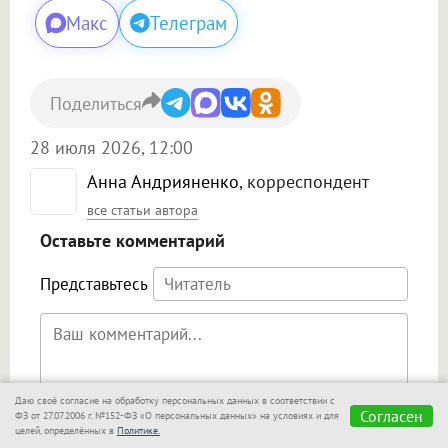
Макс
Телеграм
Поделиться
28 июля 2026, 12:00
Анна Андрияненко
, корреспондент
все статьи автора
Оставьте комментарий
Представьтесь
Даю своё согласие на обработку персональных данных в соответствии с
Согласен
ФЗ от 27.07.2006 г. №152-ФЗ «О персональных данных» на условиях и для
Поддержка HTML
Я даю согласие на обработку моих персональных данных на
целей, определённых в
Политике.
условиях
Политики обработки персональных данных
.