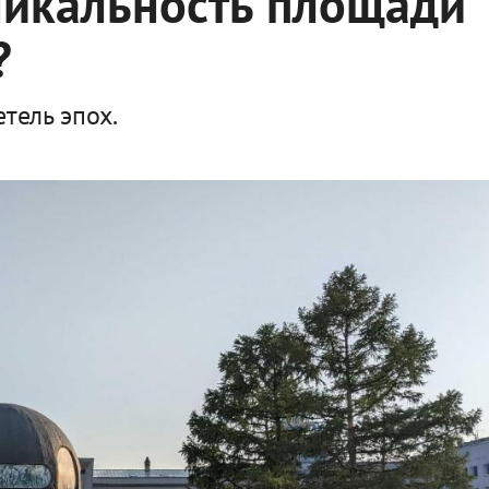
никальность площади
?
тель эпох.