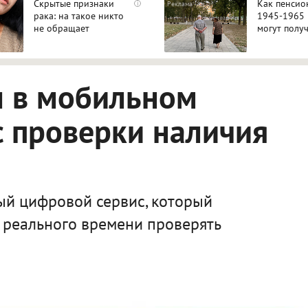
Скрытые признаки
Как пенсио
i
рака: на такое никто
1945-1965 
не обращает
могут полу
внимание, а зря!
доплаты за
стаж
л в мобильном
 проверки наличия
ый цифровой сервис, который
 реального времени проверять