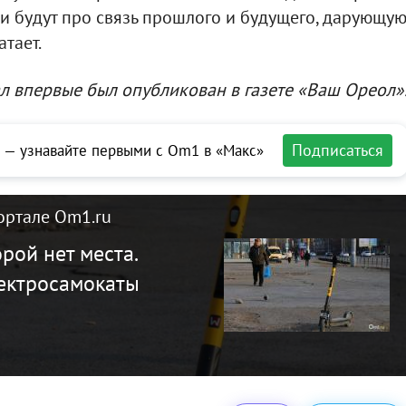
и будут про связь прошлого и будущего, дарующу
атает.
л впервые был опубликован в газете «Ваш Ореол»
Подписаться
 — узнавайте первыми с Om1 в «Макс»
ортале Om1.ru
орой нет места.
лектросамокаты