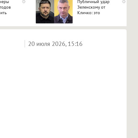
неры
Публичный удар
i
i
годов
Зеленскому от
чить
Кличко: это
 советский
настоящий вызов
20 июля 2026, 15:16