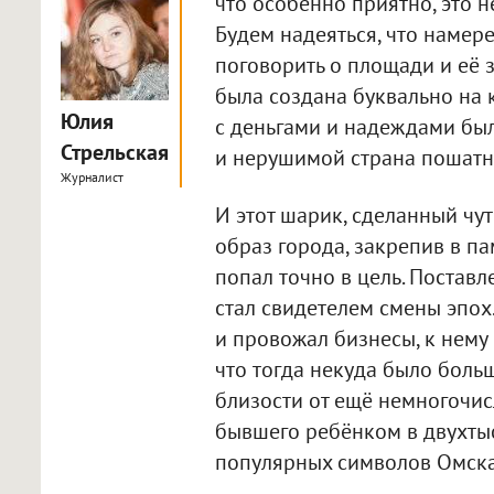
что особенно приятно, это н
Будем надеяться, что намер
поговорить о площади и её з
была создана буквально на 
Юлия
с деньгами и надеждами был
Стрельская
и нерушимой страна пошатну
Журналист
И этот шарик, сделанный чут
образ города, закрепив в па
попал точно в цель. Поставл
стал свидетелем смены эпох
и провожал бизнесы, к нему
что тогда некуда было боль
близости от ещё немногочис
бывшего ребёнком в двухтыс
популярных символов Омска 