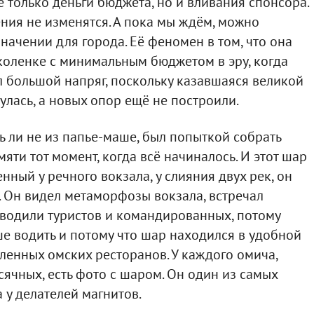
е только деньги бюджета, но и вливания спонсора.
ения не изменятся. А пока мы ждём, можно
начении для города. Её феномен в том, что она
коленке с минимальным бюджетом в эру, когда
 большой напряг, поскольку казавшаяся великой
лась, а новых опор ещё не построили.
ь ли не из папье-маше, был попыткой собрать
мяти тот момент, когда всё начиналось. И этот шар
енный у речного вокзала, у слияния двух рек, он
. Он видел метаморфозы вокзала, встречал
 водили туристов и командированных, потому
ше водить и потому что шар находился в удобной
ленных омских ресторанов. У каждого омича,
ячных, есть фото с шаром. Он один из самых
у делателей магнитов.