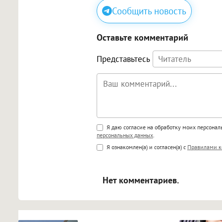
Сообщить новость
Оставьте комментарий
Представьтесь
Поддержка HTML
Я даю согласие на обработку моих персона
персональных данных
.
<b>, <strong>, <u>, <i>, <em>, <s>
Я ознакомлен(а) и согласен(а) с
Правилами к
<blockquote>, <code> экраниру
[img]адрес[/img] будет открыва
Нет комментариев.