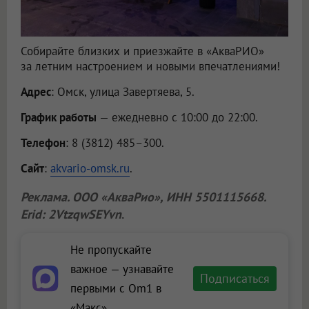
Собирайте близких и приезжайте в «АкваРИО»
за летним настроением и новыми впечатлениями!
Адрес
: Омск, улица Завертяева, 5.
График работы
— ежедневно с 10:00 до 22:00.
Телефон
: 8 (3812) 485–300.
Сайт
:
akvario-omsk.ru
.
Реклама.
ООО «АкваРио»
, ИНН 5501115668.
Erid: 2VtzqwSEYvn
.
Не пропускайте
важное — узнавайте
Подписаться
первыми с Om1 в
«Макс»