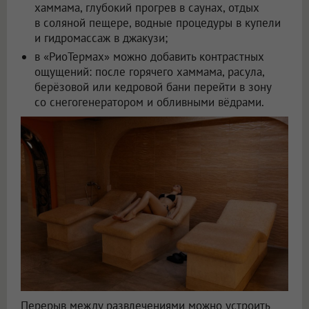
хаммама, глубокий прогрев в саунах, отдых
в соляной пещере, водные процедуры в купели
и гидромассаж в джакузи;
в «РиоТермах» можно добавить контрастных
ощущений: после горячего хаммама, расула,
берёзовой или кедровой бани перейти в зону
со снегогенератором и обливными вёдрами.
Перерыв между развлечениями можно устроить