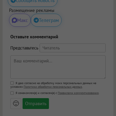
Сообщить новость
Размещение рекламы
Макс
Телеграм
Оставьте комментарий
Представьтесь
Поддержка HTML
Я даю согласие на обработку моих персональных данных на
условиях
Политики обработки персональных данных
.
<b>, <strong>, <u>, <i>, <em>, <s>, <big>,
Я ознакомлен(а) и согласен(а) с
Правилами комментирования
.
<small>, <sup>, <sub>, <pre>, <ul>, <ol>, <li>,
<blockquote>, <code> экранирует HTML,
🙂
адреса URL автоматически становятся
ссылками, и [img]адрес[/img] будет
открываться в новой вкладке.