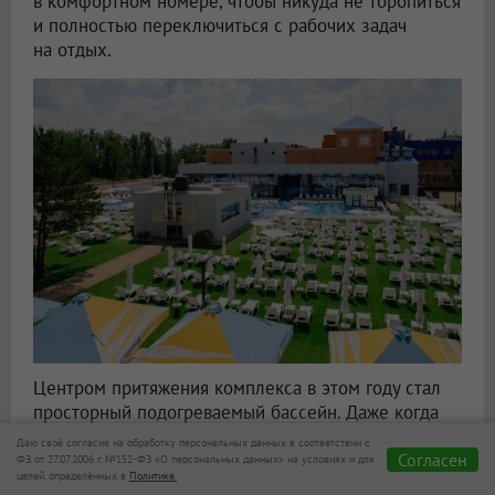
в комфортном номере, чтобы никуда не торопиться
и полностью переключиться с рабочих задач
на отдых.
Центром притяжения комплекса в этом году стал
просторный подогреваемый бассейн. Даже когда
воздух начинает охлаждаться, здесь можно плавать
Даю своё согласие на обработку персональных данных в соответствии с
Согласен
как в солнечные летние дни.
ФЗ от 27.07.2006 г. №152-ФЗ «О персональных данных» на условиях и для
целей, определённых в
Политике.