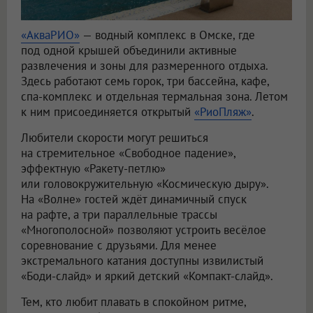
«АкваРИО»
— водный комплекс в Омске, где
под одной крышей объединили активные
развлечения и зоны для размеренного отдыха.
Здесь работают семь горок, три бассейна, кафе,
спа-комплекс и отдельная термальная зона. Летом
к ним присоединяется открытый
«РиоПляж»
.
Любители скорости могут решиться
на стремительное «Свободное падение»,
эффектную «Ракету-петлю»
или головокружительную «Космическую дыру».
На «Волне» гостей ждёт динамичный спуск
на рафте, а три параллельные трассы
«Многополосной» позволяют устроить весёлое
соревнование с друзьями. Для менее
экстремального катания доступны извилистый
«Боди-слайд» и яркий детский «Компакт-слайд».
Тем, кто любит плавать в спокойном ритме,