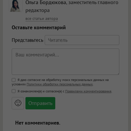
Ольга Бордюкова
, заместитель главного
редактора
все статьи автора
Оставьте комментарий
Представьтесь
Поддержка HTML
Я даю согласие на обработку моих персональных данных на
условиях
Политики обработки персональных данных
.
<b>, <strong>, <u>, <i>, <em>, <s>, <big>,
Я ознакомлен(а) и согласен(а) с
Правилами комментирования
.
<small>, <sup>, <sub>, <pre>, <ul>, <ol>, <li>,
<blockquote>, <code> экранирует HTML,
🙂
адреса URL автоматически становятся
ссылками, и [img]адрес[/img] будет
открываться в новой вкладке.
Нет комментариев.