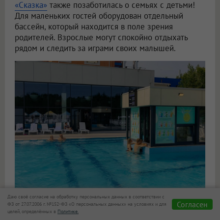
«Сказка»
также позаботилась о семьях с детьми!
Для маленьких гостей оборудован отдельный
бассейн, который находится в поле зрения
родителей. Взрослые могут спокойно отдыхать
рядом и следить за играми своих малышей.
Не нужно надолго покидать водную зону ради
Даю своё согласие на обработку персональных данных в соответствии с
Согласен
ФЗ от 27.07.2006 г. №152-ФЗ «О персональных данных» на условиях и для
обеда — на территории работают фуд-корт и бар.
целей, определённых в
Политике.