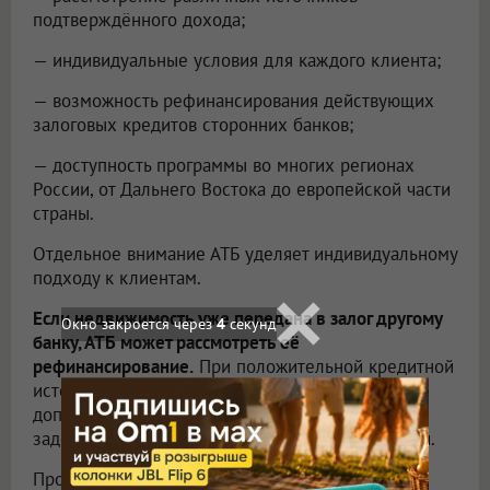
подтверждённого дохода;
— индивидуальные условия для каждого клиента;
— возможность рефинансирования действующих
залоговых кредитов сторонних банков;
— доступность программы во многих регионах
России, от Дальнего Востока до европейской части
страны.
Отдельное внимание АТБ уделяет индивидуальному
подходу к клиентам.
Если недвижимость уже передана в залог другому
Окно закроется через
2
секунд
банку, АТБ может рассмотреть её
рефинансирование.
При положительной кредитной
истории клиент также может получить
дополнительную сумму сверх остатка
задолженности для решения собственных задач.
Программа позволяет закрыть или объединить