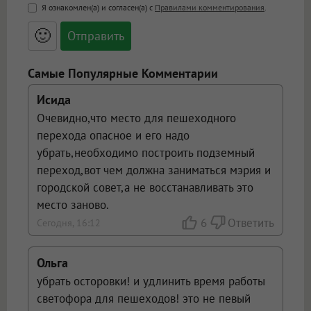
<b>, <strong>, <u>, <i>, <em>, <s>, <big>,
Я ознакомлен(а) и согласен(а) с
Правилами комментирования
.
<small>, <sup>, <sub>, <pre>, <ul>, <ol>, <li>,
<blockquote>, <code> экранирует HTML,
🙂
адреса URL автоматически становятся
ссылками, и [img]адрес[/img] будет
открываться в новой вкладке.
Самые Популярные Комментарии
Исида
Очевидно,что место для пешеходного
перехода опасное и его надо
убрать,необходимо построить подземный
переход,вот чем должна заниматься мэрия и
городской совет,а не восстанавливать это
место заново.
6
Ответить
Сегодня, 16:12
Ольга
убрать осторовки! и удлинить время работы
светофора для пешеходов! это не певый