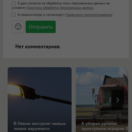
Поддержка HTML
Я даю согласие на обработку моих персональных данных на
условиях
Политики обработки персональных данных
.
<b>, <strong>, <u>, <i>, <em>, <s>, <big>,
Я ознакомлен(а) и согласен(а) с
Правилами комментирования
.
<small>, <sup>, <sub>, <pre>, <ul>, <ol>, <li>,
<blockquote>, <code> экранирует HTML,
🙂
адреса URL автоматически становятся
ссылками, и [img]адрес[/img] будет
открываться в новой вкладке.
Нет комментариев.
В Омске построят новые
К уборке урожая
линии наружного
приступили аграрии 25