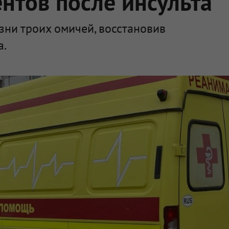
ентов после инсульта
ни троих омичей, восстановив
а.