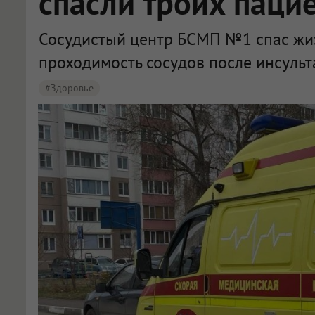
спасли троих паци
Сосудистый центр БСМП №1 спас жиз
проходимость сосудов после инсульт
#Здоровье
В Омске врачи спасли троих пациентов после повторного инсульта