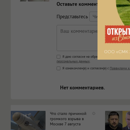
Оставьте комментарий
Представьтесь
Поддержка HTML
Я даю согласие на обработку моих персона
персональных данных
.
<b>, <strong>, <u>, <i>, <em>, <s>
Я ознакомлен(а) и согласен(а) с
Правилами к
<blockquote>, <code> экраниру
[img]адрес[/img] будет открыва
Нет комментариев.
Что стало причиной
i
громкого взрыва в
Москве 7 августа