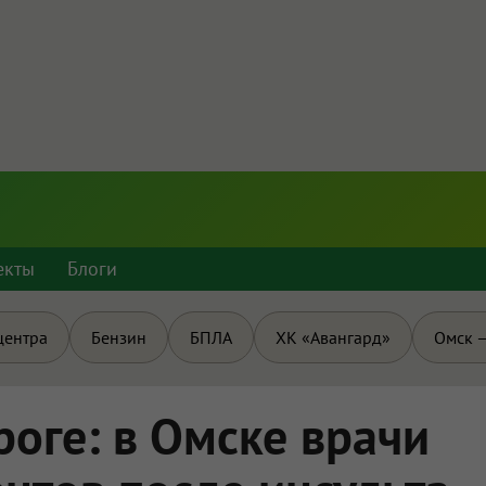
екты
Блоги
центра
Бензин
БПЛА
ХК «Авангард»
Омск —
роге: в Омске врачи