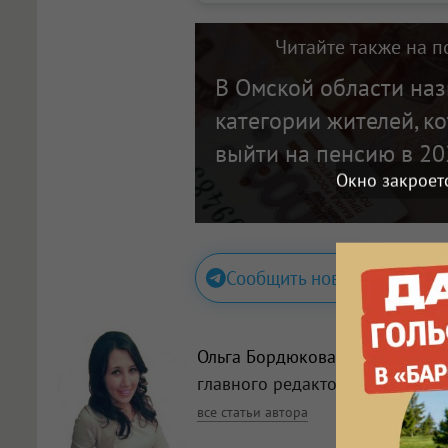
Читайте также на п
В Омской области на
категории жителей, к
выйти на пенсию в 20
Окно закроет
Сообщить новость
Ольга Бордюкова
, заместитель
главного редактора
все статьи автора