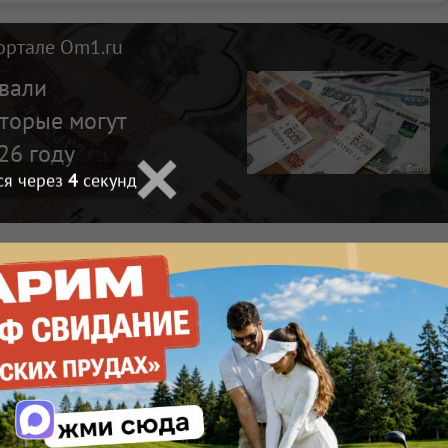
ортале Om1.ru
звали
оторые могут
26 году
ся через
2
секунд
Макс
Телеграм
Размещение рекламы
Поделиться