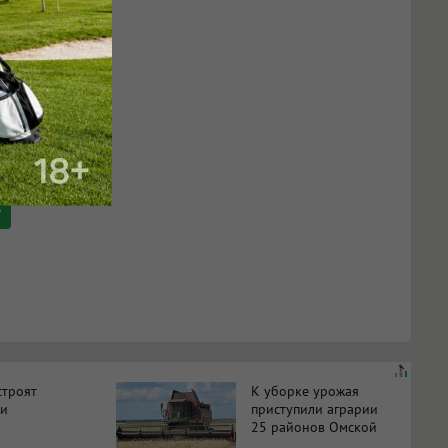
строят
К уборке урожая
ии
приступили аграрии
25 районов Омской
на пяти
области