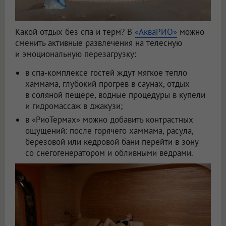
Какой отдых без спа и терм? В
«АкваРИО»
можно
сменить активные развлечения на телесную
и эмоциональную перезагрузку:
в спа-комплексе гостей ждут мягкое тепло
хаммама, глубокий прогрев в саунах, отдых
в соляной пещере, водные процедуры в купели
и гидромассаж в джакузи;
в «РиоТермах» можно добавить контрастных
ощущений: после горячего хаммама, расула,
берёзовой или кедровой бани перейти в зону
со снегогенератором и обливными вёдрами.