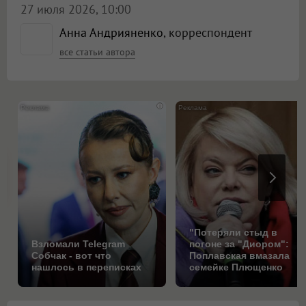
27 июля 2026, 10:00
Анна Андрияненко
, корреспондент
все статьи автора
i
"Потеряли стыд в
Взломали Telegram
погоне за "Диором":
Собчак - вот что
Поплавская вмазала
нашлось в переписках
семейке Плющенко