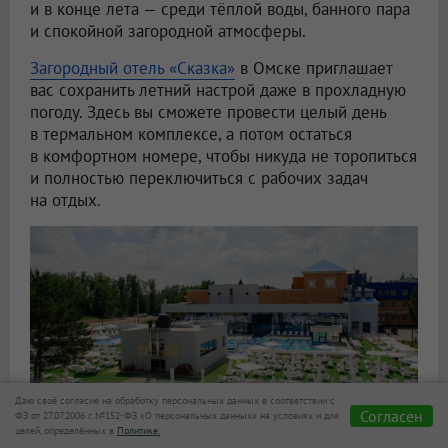
и в конце лета — среди тёплой воды, банного пара
и спокойной загородной атмосферы.
Загородный отель «Сказка»
в Омске приглашает
вас сохранить летний настрой даже в прохладную
погоду. Здесь вы сможете провести целый день
в термальном комплексе, а потом остаться
в комфортном номере, чтобы никуда не торопиться
и полностью переключиться с рабочих задач
на отдых.
Даю своё согласие на обработку персональных данных в соответствии с
Согласен
ФЗ от 27.07.2006 г. №152-ФЗ «О персональных данных» на условиях и для
целей, определённых в
Политике.