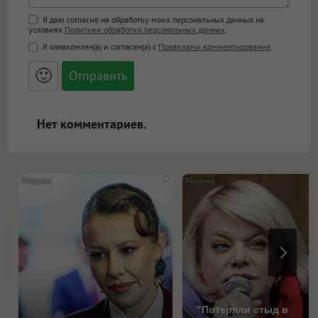
Поддержка HTML
Я даю согласие на обработку моих персональных данных на
условиях
Политики обработки персональных данных
.
<b>, <strong>, <u>, <i>, <em>, <s>, <big>,
Я ознакомлен(а) и согласен(а) с
Правилами комментирования
.
<small>, <sup>, <sub>, <pre>, <ul>, <ol>, <li>,
<blockquote>, <code> экранирует HTML,
🙂
адреса URL автоматически становятся
ссылками, и [img]адрес[/img] будет
открываться в новой вкладке.
Нет комментариев.
i
"Потеряли стыд в