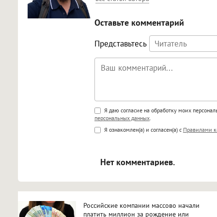
Оставьте комментарий
Представьтесь
Поддержка HTML
Я даю согласие на обработку моих персона
персональных данных
.
<b>, <strong>, <u>, <i>, <em>, <s>
Я ознакомлен(а) и согласен(а) с
Правилами к
<blockquote>, <code> экраниру
[img]адрес[/img] будет открыва
Нет комментариев.
Российские компании массово начали
платить миллион за рождение или