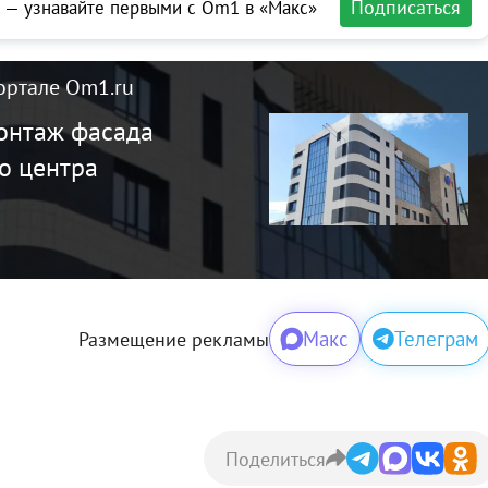
Подписаться
 — узнавайте первыми с Om1 в «Макс»
ортале Om1.ru
онтаж фасада
о центра
Макс
Телеграм
Размещение рекламы
Поделиться