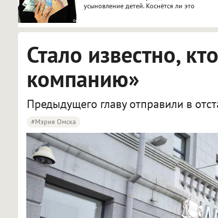
усыновление детей. Коснётся ли это
Омска?
Стало известно, кт
компанию»
Предыдущего главу отправили в отста
#мэрия Омска
В Омске Киселев официально возглавил «Тепловую компанию»