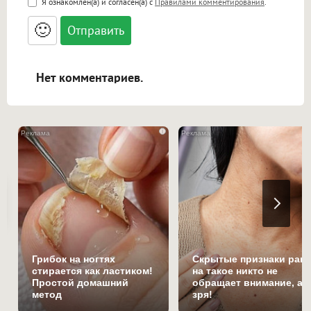
Я ознакомлен(а) и согласен(а) с
Правилами комментирования
.
<small>, <sup>, <sub>, <pre>, <ul>, <ol>, <li>,
<blockquote>, <code> экранирует HTML,
🙂
адреса URL автоматически становятся
ссылками, и [img]адрес[/img] будет
открываться в новой вкладке.
Нет комментариев.
i
Грибок на ногтях
Скрытые признаки рака
стирается как ластиком!
на такое никто не
Простой домашний
обращает внимание, а
метод
зря!