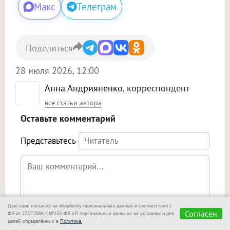
Макс
Телеграм
Поделиться
28 июля 2026, 12:00
Анна Андрияненко
, корреспондент
все статьи автора
Оставьте комментарий
Представьтесь
Даю своё согласие на обработку персональных данных в соответствии с
Поддержка HTML
Я даю согласие на обработку моих персональных данных на
Согласен
ФЗ от 27.07.2006 г. №152-ФЗ «О персональных данных» на условиях и для
условиях
Политики обработки персональных данных
.
целей, определённых в
Политике.
<b>, <strong>, <u>, <i>, <em>, <s>, <big>,