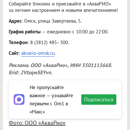
Собирайте близких и приезжайте в «АкваРИО»
за летним настроением и новыми впечатлениями!
Адрес
: Омск, улица Завертяева, 5.
График работы
— ежедневно с 10:00 до 22:00.
Телефон
: 8 (3812) 485–300.
Сайт
:
akvario-omsk.ru
.
Реклама.
ООО «АкваРио»
, ИНН 5501115668.
Erid: 2VtzqwSEYvn
.
Не пропускайте
важное — узнавайте
Подписаться
первыми с Om1 в
«Макс»
Фото: ООО «АкваРио»