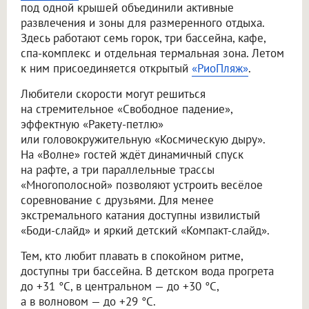
под одной крышей объединили активные
развлечения и зоны для размеренного отдыха.
Здесь работают семь горок, три бассейна, кафе,
спа-комплекс и отдельная термальная зона. Летом
к ним присоединяется открытый
«РиоПляж»
.
Любители скорости могут решиться
на стремительное «Свободное падение»,
эффектную «Ракету-петлю»
или головокружительную «Космическую дыру».
На «Волне» гостей ждёт динамичный спуск
на рафте, а три параллельные трассы
«Многополосной» позволяют устроить весёлое
соревнование с друзьями. Для менее
экстремального катания доступны извилистый
«Боди-слайд» и яркий детский «Компакт-слайд».
Тем, кто любит плавать в спокойном ритме,
доступны три бассейна. В детском вода прогрета
до +31 °C, в центральном — до +30 °C,
а в волновом — до +29 °C.