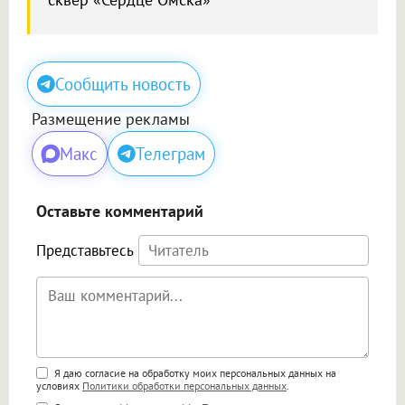
Сообщить новость
Размещение рекламы
Макс
Телеграм
Оставьте комментарий
Представьтесь
Поддержка HTML
Я даю согласие на обработку моих персональных данных на
условиях
Политики обработки персональных данных
.
<b>, <strong>, <u>, <i>, <em>, <s>, <big>,