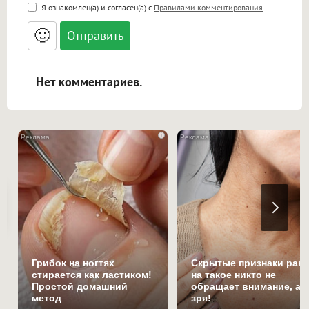
<b>, <strong>, <u>, <i>, <em>, <s>, <big>,
Я ознакомлен(а) и согласен(а) с
Правилами комментирования
.
<small>, <sup>, <sub>, <pre>, <ul>, <ol>, <li>,
<blockquote>, <code> экранирует HTML,
🙂
адреса URL автоматически становятся
ссылками, и [img]адрес[/img] будет
открываться в новой вкладке.
Нет комментариев.
i
Грибок на ногтях
Скрытые признаки рака
стирается как ластиком!
на такое никто не
Простой домашний
обращает внимание, а
метод
зря!